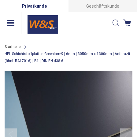
Direkt
Privatkunde
Geschäftskunde
zum
Suche
Wa
Inhalt
Startseite
HPL-Schichtstoffplatten Greenlam® | 6mm | 3050mm x 1300mm | Anthrazit
(ähnl. RAL7016) | B1 | DIN EN 438-6
Zum
Ende
der
Bildergalerie
springen