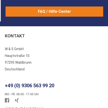
FAQ / Hilfe-Center
KONTAKT
W & S GmbH
Hauptstraße 10
97295 Waldbrunn
Deutschland
+49 (0) 9306 563 99 20
MO - FR: 08.00 - 17.00 Uhr
Besuchen
Besuchen
Sie
Sie