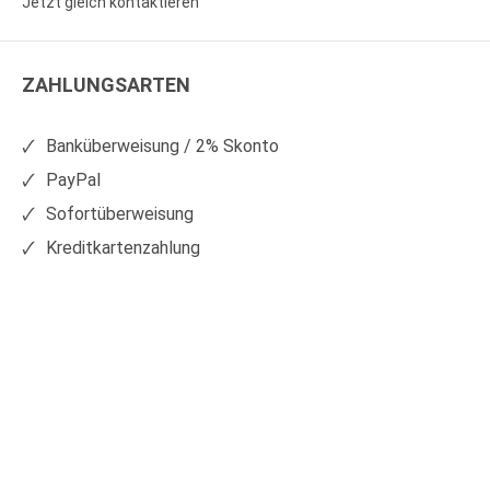
Jetzt gleich kontaktieren
WS
WS
Kunststoffe
Kunststoffe
ZAHLUNGSARTEN
auf
auf
Facebook
Xing
Banküberweisung / 2% Skonto
PayPal
Sofortüberweisung
Kreditkartenzahlung