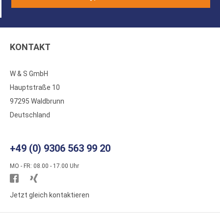
KONTAKT
W & S GmbH
Hauptstraße 10
97295 Waldbrunn
Deutschland
+49 (0) 9306 563 99 20
MO - FR: 08.00 - 17.00 Uhr
Besuchen
Besuchen
Sie
Sie
Jetzt gleich kontaktieren
WS
WS
Kunststoffe
Kunststoffe