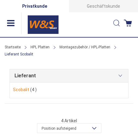
Direkt
Privatkunde
Geschäftskunde
zum
Suche
Wa
Inhalt
Startseite
HPL Platten
Montagezubehör / HPL-Platten
Lieferant Scobalit
Lieferant
Artikel
Scobalit
4
4
Artikel
Position aufsteigend