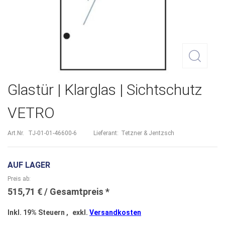
Zum
Glastür | Klarglas | Sichtschutz
Anfang
VETRO
der
Bildergalerie
Art.Nr.
TJ-01-01-46600-6
Lieferant:
Tetzner & Jentzsch
springen
AUF LAGER
Preis ab
515,71 €
Inkl. 19% Steuern
,
exkl.
Versandkosten