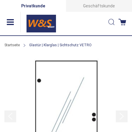
Direkt
Privatkunde
Geschäftskunde
zum
Suche
Wa
Inhalt
Startseite
Glastür | Klarglas | Sichtschutz VETRO
Zum
Ende
der
Bildergalerie
springen