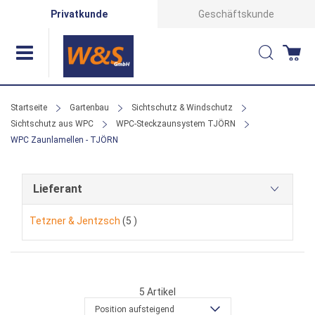
Direkt
Privatkunde
Geschäftskunde
zum
Suche
Wa
Inhalt
Startseite
Gartenbau
Sichtschutz & Windschutz
Sichtschutz aus WPC
WPC-Steckzaunsystem TJÖRN
WPC Zaunlamellen - TJÖRN
Lieferant
Artikel
Tetzner & Jentzsch
5
5
Artikel
Position aufsteigend