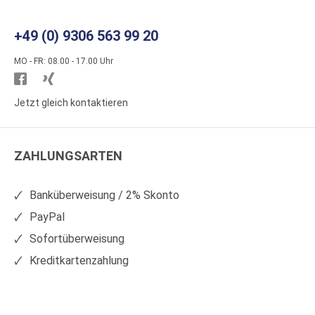
+49 (0) 9306 563 99 20
MO - FR: 08.00 - 17.00 Uhr
Besuchen
Besuchen
Sie
Sie
Jetzt gleich kontaktieren
WS
WS
Kunststoffe
Kunststoffe
ZAHLUNGSARTEN
auf
auf
Facebook
Xing
Banküberweisung / 2% Skonto
PayPal
Sofortüberweisung
Kreditkartenzahlung