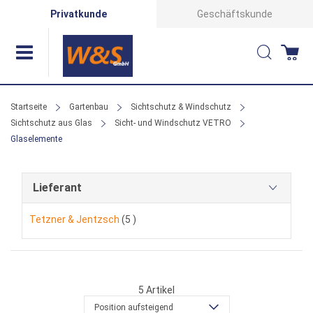
Direkt
Privatkunde
Geschäftskunde
zum
Suche
Wa
Inhalt
Startseite
Gartenbau
Sichtschutz & Windschutz
Sichtschutz aus Glas
Sicht- und Windschutz VETRO
Glaselemente
Lieferant
Artikel
Tetzner & Jentzsch
5
5
Artikel
Position aufsteigend