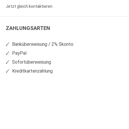
Sie
Sie
Jetzt gleich kontaktieren
WS
WS
Kunststoffe
Kunststoffe
ZAHLUNGSARTEN
auf
auf
Facebook
Xing
Banküberweisung / 2% Skonto
PayPal
Sofortüberweisung
Kreditkartenzahlung