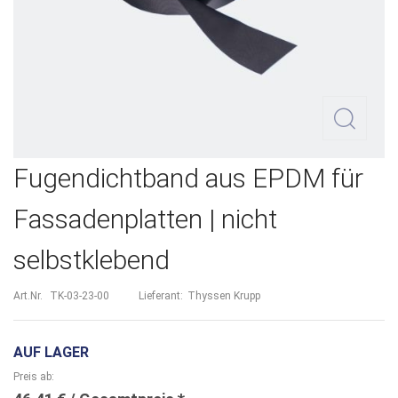
Zum
Fugendichtband aus EPDM für
Anfang
Fassadenplatten | nicht
der
selbstklebend
Bildergalerie
springen
Art.Nr.
TK-03-23-00
Lieferant:
Thyssen Krupp
AUF LAGER
Preis ab