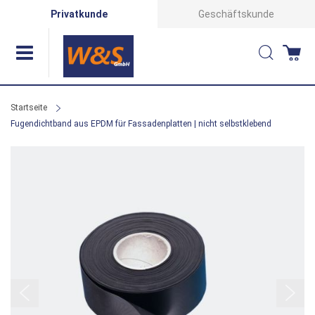
Direkt
Privatkunde
Geschäftskunde
zum
Suche
Wa
Inhalt
Startseite
Fugendichtband aus EPDM für Fassadenplatten | nicht selbstklebend
Zum
Ende
der
Bildergalerie
springen