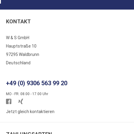
KONTAKT
W & S GmbH
Hauptstraße 10
97295 Waldbrunn
Deutschland
+49 (0) 9306 563 99 20
MO - FR: 08.00 - 17.00 Uhr
Besuchen
Besuchen
Sie
Sie
Jetzt gleich kontaktieren
WS
WS
Kunststoffe
Kunststoffe