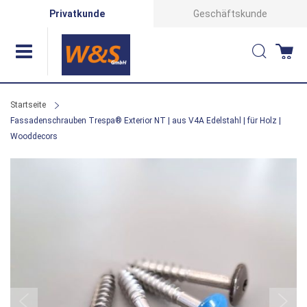
Direkt
Privatkunde
Geschäftskunde
zum
Suche
Wa
Inhalt
Startseite
Fassadenschrauben Trespa® Exterior NT | aus V4A Edelstahl | für Holz |
Wooddecors
Zum
Ende
der
Bildergalerie
springen