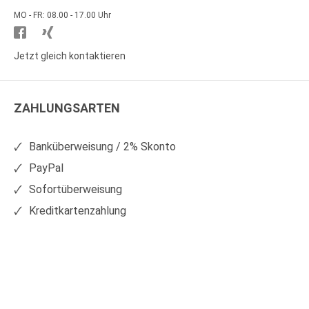
MO - FR: 08.00 - 17.00 Uhr
Besuchen
Besuchen
Sie
Sie
Jetzt gleich kontaktieren
WS
WS
Kunststoffe
Kunststoffe
ZAHLUNGSARTEN
auf
auf
Facebook
Xing
Banküberweisung / 2% Skonto
PayPal
Sofortüberweisung
Kreditkartenzahlung