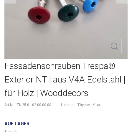
Zum
Fassadenschrauben Trespa®
Anfang
Exterior NT | aus V4A Edelstahl |
der
für Holz | Wooddecors
Bildergalerie
springen
Art.Nr.
TK-25-01-02-00-00-00
Lieferant:
Thyssen Krupp
AUF LAGER
Preis ab