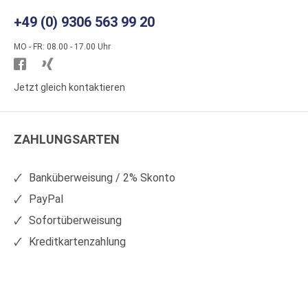
+49 (0) 9306 563 99 20
MO - FR: 08.00 - 17.00 Uhr
Besuchen
Besuchen
Sie
Sie
Jetzt gleich kontaktieren
WS
WS
Kunststoffe
Kunststoffe
ZAHLUNGSARTEN
auf
auf
Facebook
Xing
Banküberweisung / 2% Skonto
PayPal
Sofortüberweisung
Kreditkartenzahlung