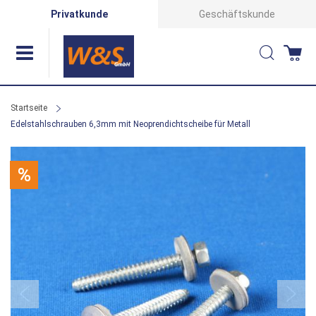
Direkt
Privatkunde
Geschäftskunde
zum
Suche
Wa
Inhalt
Startseite
Edelstahlschrauben 6,3mm mit Neoprendichtscheibe für Metall
Zum
%
Ende
der
Bildergalerie
springen