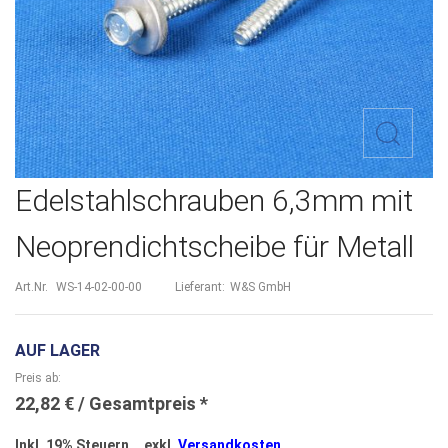
Zum
Edelstahlschrauben 6,3mm mit
Anfang
Neoprendichtscheibe für Metall
der
Bildergalerie
Art.Nr.
WS-14-02-00-00
Lieferant:
W&S GmbH
springen
AUF LAGER
Preis ab
22,82 €
Inkl. 19% Steuern
,
exkl.
Versandkosten