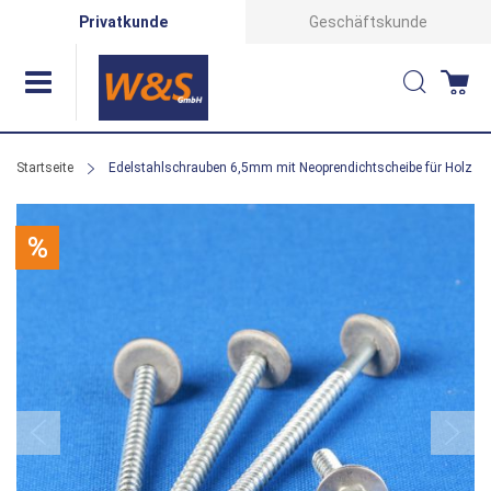
Direkt
Privatkunde
Geschäftskunde
zum
Suche
Wa
Inhalt
Startseite
Edelstahlschrauben 6,5mm mit Neoprendichtscheibe für Holz
Zum
%
Ende
der
Bildergalerie
springen