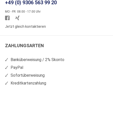
+49 (0) 9306 563 99 20
MO - FR: 08.00 - 17.00 Uhr
Besuchen
Besuchen
Sie
Sie
Jetzt gleich kontaktieren
WS
WS
Kunststoffe
Kunststoffe
ZAHLUNGSARTEN
auf
auf
Facebook
Xing
Banküberweisung / 2% Skonto
PayPal
Sofortüberweisung
Kreditkartenzahlung