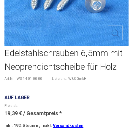
Zum
Edelstahlschrauben 6,5mm mit
Anfang
Neoprendichtscheibe für Holz
der
Bildergalerie
Art.Nr.
WS-14-01-00-00
Lieferant:
W&S GmbH
springen
AUF LAGER
Preis ab
19,39 €
Inkl. 19% Steuern
,
exkl.
Versandkosten