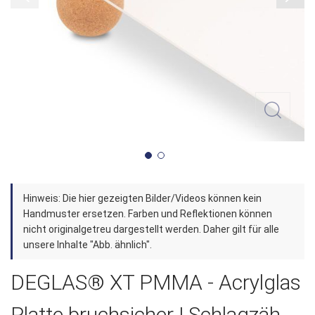
Zum
Hinweis: Die hier gezeigten Bilder/Videos können kein
Anfang
Handmuster ersetzen. Farben und Reflektionen können
der
nicht originalgetreu dargestellt werden. Daher gilt für alle
unsere Inhalte "Abb. ähnlich".
Bildergalerie
springen
DEGLAS® XT PMMA - Acrylglas
Platte bruchsicher | Schlagzäh