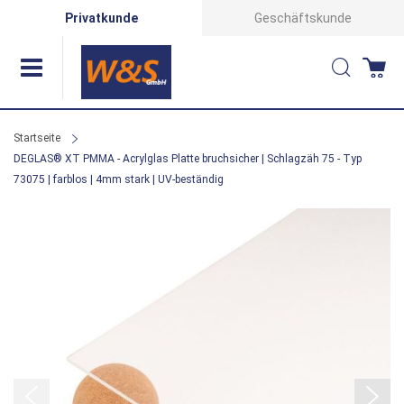
Direkt
Privatkunde
Geschäftskunde
zum
Suche
Wa
Inhalt
Startseite
DEGLAS® XT PMMA - Acrylglas Platte bruchsicher | Schlagzäh 75 - Typ
73075 | farblos | 4mm stark | UV-beständig
Zum
Ende
der
Bildergalerie
springen