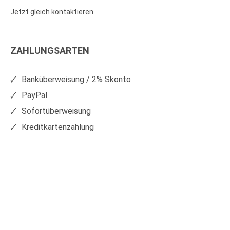
Sie
Sie
Jetzt gleich kontaktieren
WS
WS
Kunststoffe
Kunststoffe
ZAHLUNGSARTEN
auf
auf
Facebook
Xing
Banküberweisung / 2% Skonto
PayPal
Sofortüberweisung
Kreditkartenzahlung