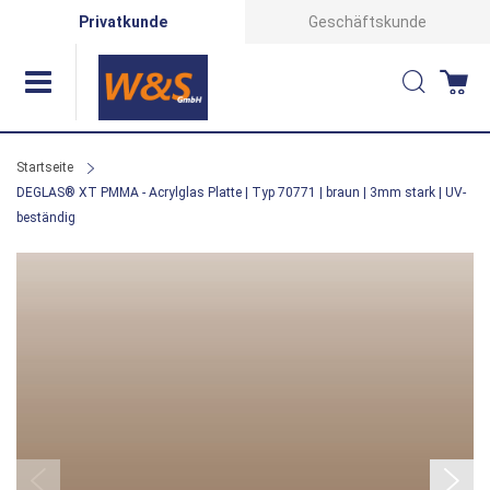
Direkt
Privatkunde
Geschäftskunde
zum
Suche
Wa
Inhalt
Startseite
DEGLAS® XT PMMA - Acrylglas Platte | Typ 70771 | braun | 3mm stark | UV-
beständig
Zum
Ende
der
Bildergalerie
springen