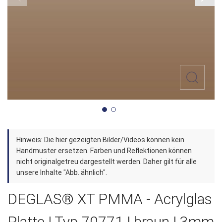
Zum
Hinweis: Die hier gezeigten Bilder/Videos können kein
Anfang
Handmuster ersetzen. Farben und Reflektionen können
der
nicht originalgetreu dargestellt werden. Daher gilt für alle
unsere Inhalte "Abb. ähnlich".
Bildergalerie
springen
DEGLAS® XT PMMA - Acrylglas
Platte | Typ 70771 | braun | 3mm