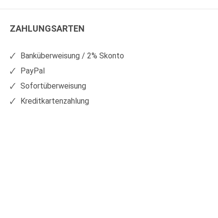
WS
WS
Kunststoffe
Kunststoffe
ZAHLUNGSARTEN
auf
auf
Facebook
Xing
Banküberweisung / 2% Skonto
PayPal
Sofortüberweisung
Kreditkartenzahlung