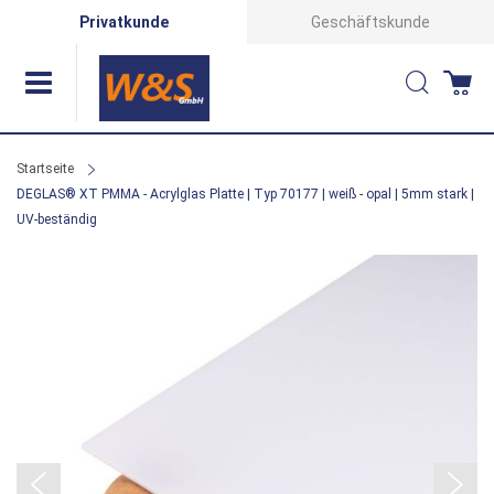
Direkt
Privatkunde
Geschäftskunde
zum
Suche
Wa
Inhalt
Startseite
DEGLAS® XT PMMA - Acrylglas Platte | Typ 70177 | weiß - opal | 5mm stark |
UV-beständig
Zum
Ende
der
Bildergalerie
springen