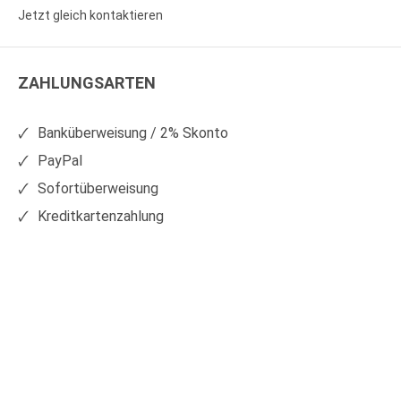
Sie
Sie
Jetzt gleich kontaktieren
WS
WS
Kunststoffe
Kunststoffe
ZAHLUNGSARTEN
auf
auf
Facebook
Xing
Banküberweisung / 2% Skonto
PayPal
Sofortüberweisung
Kreditkartenzahlung