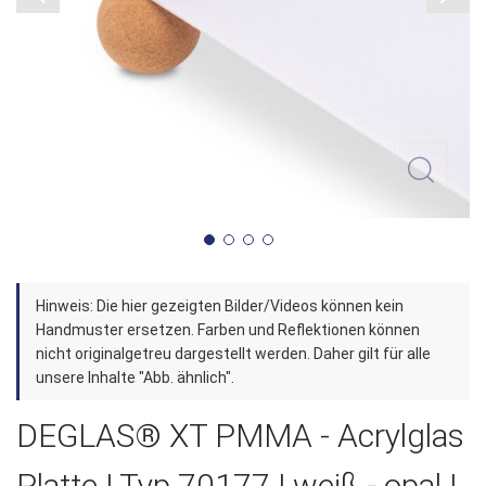
Zum
Hinweis: Die hier gezeigten Bilder/Videos können kein
Anfang
Handmuster ersetzen. Farben und Reflektionen können
der
nicht originalgetreu dargestellt werden. Daher gilt für alle
unsere Inhalte "Abb. ähnlich".
Bildergalerie
springen
DEGLAS® XT PMMA - Acrylglas
Platte | Typ 70177 | weiß - opal |