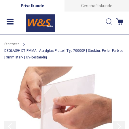
Direkt
Privatkunde
Geschäftskunde
zum
Suche
Wa
Inhalt
Startseite
DEGLAS® XT PMMA - Acrylglas Platte | Typ 70000P | Struktur: Perle - Farblos
| 3mm stark | UV-beständig
Zum
Ende
der
Bildergalerie
springen