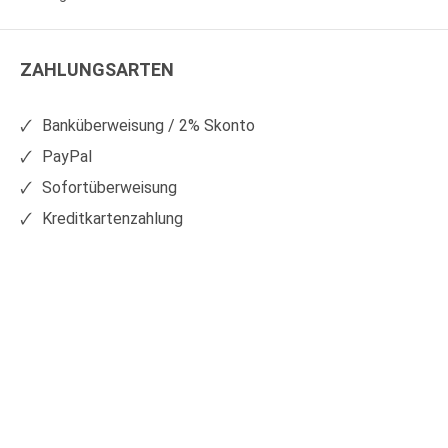
WS
WS
Kunststoffe
Kunststoffe
ZAHLUNGSARTEN
auf
auf
Facebook
Xing
Banküberweisung / 2% Skonto
PayPal
Sofortüberweisung
Kreditkartenzahlung