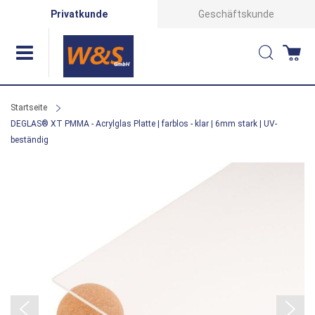
Direkt
Privatkunde
Geschäftskunde
zum
Suche
Wa
Inhalt
Startseite
DEGLAS® XT PMMA - Acrylglas Platte | farblos - klar | 6mm stark | UV-
beständig
Zum
Ende
der
Bildergalerie
springen