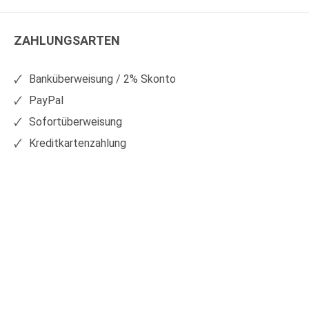
WS
WS
Kunststoffe
Kunststoffe
ZAHLUNGSARTEN
auf
auf
Facebook
Xing
Banküberweisung / 2% Skonto
PayPal
Sofortüberweisung
Kreditkartenzahlung