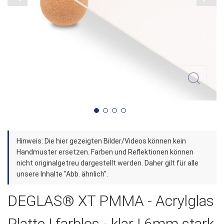
Zum
Hinweis: Die hier gezeigten Bilder/Videos können kein
Anfang
Handmuster ersetzen. Farben und Reflektionen können
der
nicht originalgetreu dargestellt werden. Daher gilt für alle
unsere Inhalte "Abb. ähnlich".
Bildergalerie
springen
DEGLAS® XT PMMA - Acrylglas
Platte | farblos - klar | 6mm stark