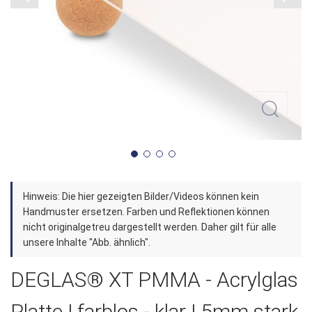
Zum
Hinweis: Die hier gezeigten Bilder/Videos können kein
Anfang
Handmuster ersetzen. Farben und Reflektionen können
der
nicht originalgetreu dargestellt werden. Daher gilt für alle
unsere Inhalte "Abb. ähnlich".
Bildergalerie
springen
DEGLAS® XT PMMA - Acrylglas
Platte | farblos - klar | 5mm stark