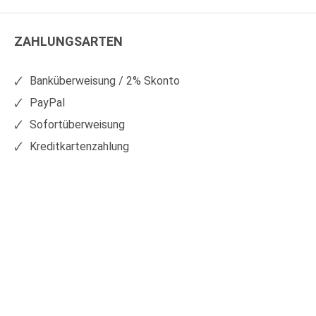
WS
WS
Kunststoffe
Kunststoffe
ZAHLUNGSARTEN
auf
auf
Facebook
Xing
Banküberweisung / 2% Skonto
PayPal
Sofortüberweisung
Kreditkartenzahlung