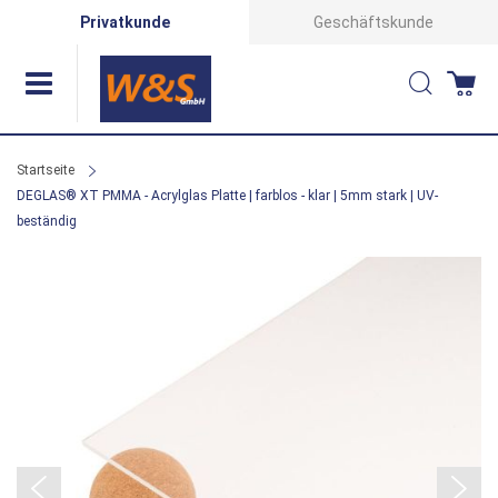
Direkt
Privatkunde
Geschäftskunde
zum
Suche
Wa
Inhalt
Startseite
DEGLAS® XT PMMA - Acrylglas Platte | farblos - klar | 5mm stark | UV-
beständig
Zum
Ende
der
Bildergalerie
springen