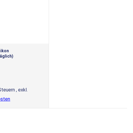
likon
äglich)
 Steuern
,
exkl.
osten