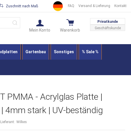
FAQ
Versand & Lieferung
Kontakt
Zuschnitt nach Maß
Suche
Privatkunde
Geschäftskunde
Mein Konto
Warenkorb
ndplatten
Gartenbau
Sonstiges
% Sale %
PMMA - Acrylglas Platte |
ar | 4mm stark | UV-beständig
Lieferant:
Wilkes