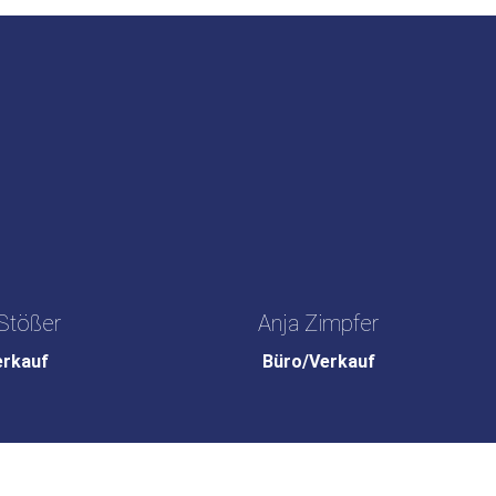
Stößer
Anja Zimpfer
erkauf
Büro/Verkauf