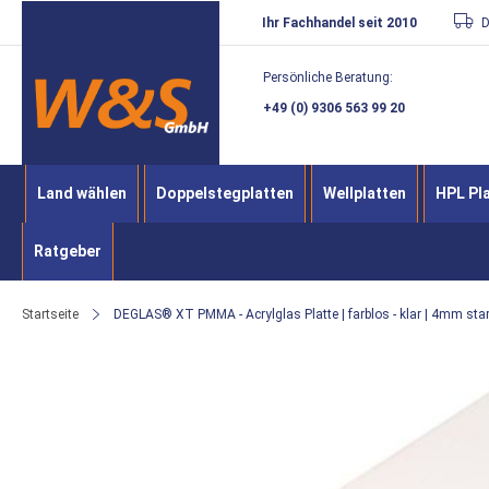
Direkt
Ihr Fachhandel seit 2010
D
zum
Persönliche Beratung:
Inhalt
+49 (0) 9306 563 99 20
Land wählen
Doppelstegplatten
Wellplatten
HPL Pl
Ratgeber
Startseite
DEGLAS® XT PMMA - Acrylglas Platte | farblos - klar | 4mm sta
Zum
Ende
der
Bildergalerie