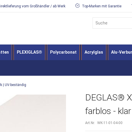
irektlieferung vom Großhändler / ab Werk
Top-Marken mit Garantie
Suche
atten
PLEXIGLAS®
Polycarbonat
Acrylglas
Alu-Verbu
rk | UV-beständig
DEGLAS® XT 
farblos - kl
Art.Nr.
WK-11-01-04-00