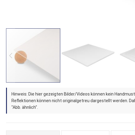
Zum
Hinweis: Die hier gezeigten Bilder/Videos können kein Handmust
Anfang
Reflektionen können nicht originalgetreu dargestellt werden. Dahe
der
"Abb. ähnlich".
Bildergalerie
springen