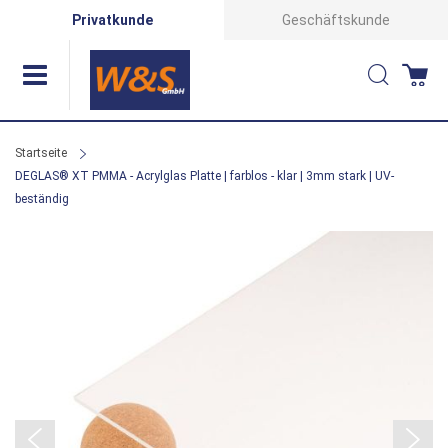
Direkt
Privatkunde
Geschäftskunde
zum
Suche
Wa
Inhalt
Startseite
DEGLAS® XT PMMA - Acrylglas Platte | farblos - klar | 3mm stark | UV-
beständig
Zum
Ende
der
Bildergalerie
springen