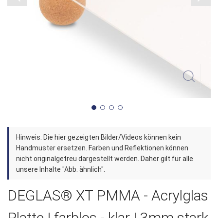
Zum
Hinweis: Die hier gezeigten Bilder/Videos können kein
Anfang
Handmuster ersetzen. Farben und Reflektionen können
der
nicht originalgetreu dargestellt werden. Daher gilt für alle
unsere Inhalte "Abb. ähnlich".
Bildergalerie
springen
DEGLAS® XT PMMA - Acrylglas
Platte | farblos - klar | 3mm stark