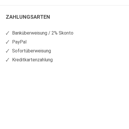
WS
WS
Kunststoffe
Kunststoffe
ZAHLUNGSARTEN
auf
auf
Facebook
Xing
Banküberweisung / 2% Skonto
PayPal
Sofortüberweisung
Kreditkartenzahlung