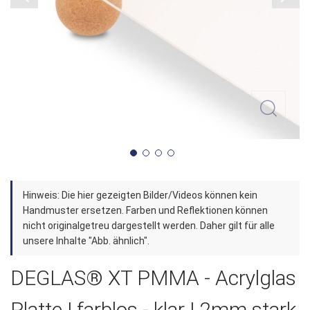
Zum
Hinweis: Die hier gezeigten Bilder/Videos können kein
Anfang
Handmuster ersetzen. Farben und Reflektionen können
der
nicht originalgetreu dargestellt werden. Daher gilt für alle
unsere Inhalte "Abb. ähnlich".
Bildergalerie
springen
DEGLAS® XT PMMA - Acrylglas
Platte | farblos - klar | 2mm stark