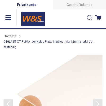
Direkt
Privatkunde
Geschäftskunde
zum
Suche
Wa
Inhalt
Startseite
DEGLAS® XT PMMA - Acrylglas Platte | farblos - klar | 2mm stark | UV-
beständig
Zum
Ende
der
Bildergalerie
springen