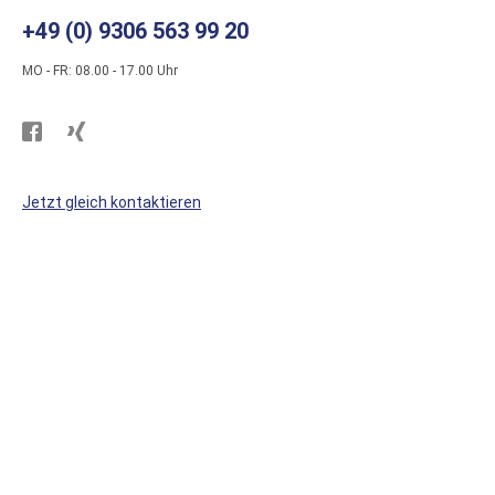
+49 (0) 9306 563 99 20
MO - FR: 08.00 - 17.00 Uhr
Besuchen
Besuchen
Sie
Sie
WS
WS
Jetzt gleich kontaktieren
Kunststoffe
Kunststoffe
auf
auf
Facebook
Xing