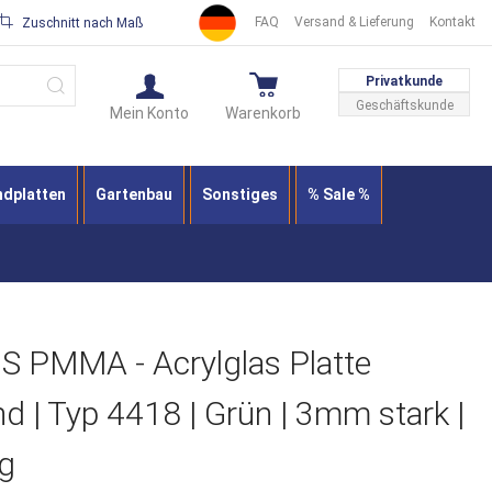
FAQ
Versand & Lieferung
Kontakt
Zuschnitt nach Maß
Suche
Privatkunde
Geschäftskunde
Mein Konto
Warenkorb
ndplatten
Gartenbau
Sonstiges
% Sale %
 PMMA - Acrylglas Platte
nd | Typ 4418 | Grün | 3mm stark |
g