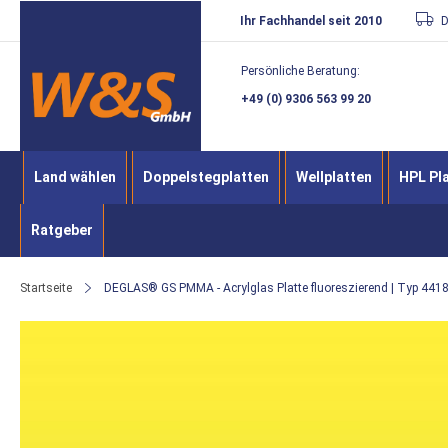
Direkt
Ihr Fachhandel seit 2010
D
zum
Persönliche Beratung:
Inhalt
+49 (0) 9306 563 99 20
Land wählen
Doppelstegplatten
Wellplatten
HPL Pl
Ratgeber
Startseite
DEGLAS® GS PMMA - Acrylglas Platte fluoreszierend | Typ 4418
Zum
Ende
der
Bildergalerie