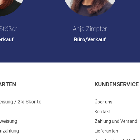
Stößer
Anja Zimpfer
erkauf
Büro/Verkauf
ARTEN
KUNDENSERVICE
isung / 2% Skonto
Über uns
Kontakt
weisung
Zahlung und Versand
enzahlung
Lieferanten