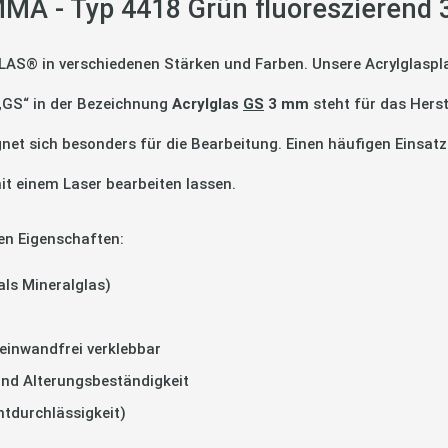
MA - Typ 4418 Grün fluoreszierend
LAS® in verschiedenen Stärken und Farben. Unsere Acrylglaspla
 „GS“ in der Bezeichnung
Acrylglas
GS
3 mm
steht für das Hers
gnet sich besonders für die Bearbeitung. Einen häufigen Einsatz
it einem Laser bearbeiten lassen.
en Eigenschaften:
als Mineralglas)
einwandfrei verklebbar
und Alterungsbeständigkeit
htdurchlässigkeit)