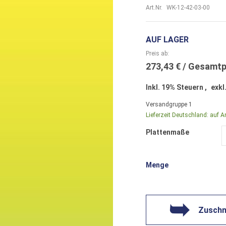
Art.Nr.
WK-12-42-03-00
AUF LAGER
Preis ab
273,43 €
Inkl. 19% Steuern
,
exkl
Versandgruppe
1
Lieferzeit Deutschland:
auf A
Plattenmaße
Menge
Zuschni