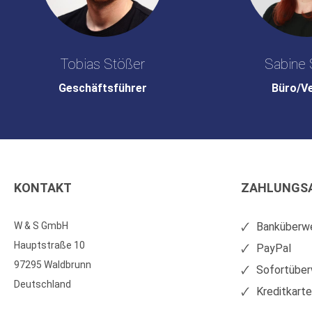
Tobias Stößer
Sabine 
Geschäftsführer
Büro/V
KONTAKT
ZAHLUNGS
W & S GmbH
Banküberwe
Hauptstraße 10
PayPal
97295 Waldbrunn
Sofortüber
Deutschland
Kreditkart