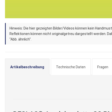
Zum
Hinweis: Die hier gezeigten Bilder/Videos können kein Handmust
Anfang
Reflektionen können nicht originalgetreu dargestellt werden. Dahe
der
"Abb. ähnlich".
Bildergalerie
springen
Artikelbeschreibung
Technische Daten
Fragen