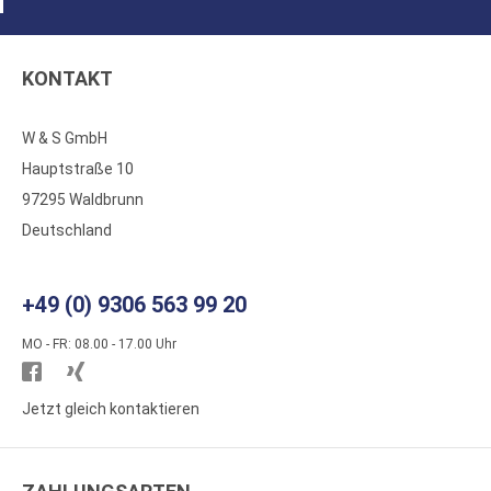
KONTAKT
W & S GmbH
Hauptstraße 10
97295 Waldbrunn
Deutschland
+49 (0) 9306 563 99 20
MO - FR: 08.00 - 17.00 Uhr
Besuchen
Besuchen
Sie
Sie
Jetzt gleich kontaktieren
WS
WS
Kunststoffe
Kunststoffe