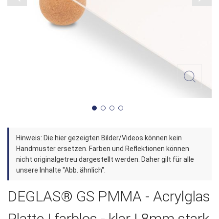
Zum
Hinweis: Die hier gezeigten Bilder/Videos können kein
Anfang
Handmuster ersetzen. Farben und Reflektionen können
der
nicht originalgetreu dargestellt werden. Daher gilt für alle
unsere Inhalte "Abb. ähnlich".
Bildergalerie
springen
DEGLAS® GS PMMA - Acrylglas
Platte | farblos - klar | 8mm stark