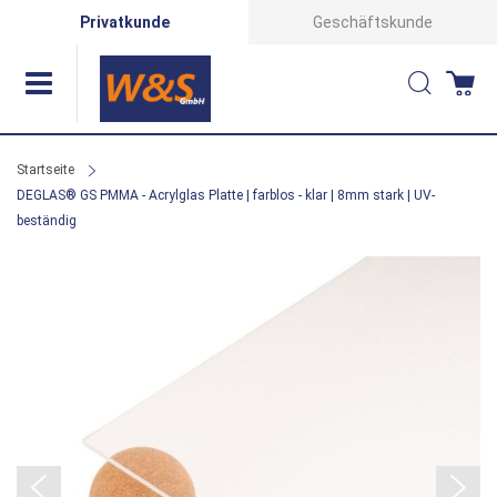
Direkt
Privatkunde
Geschäftskunde
zum
Suche
Wa
Inhalt
Startseite
DEGLAS® GS PMMA - Acrylglas Platte | farblos - klar | 8mm stark | UV-
beständig
Zum
Ende
der
Bildergalerie
springen