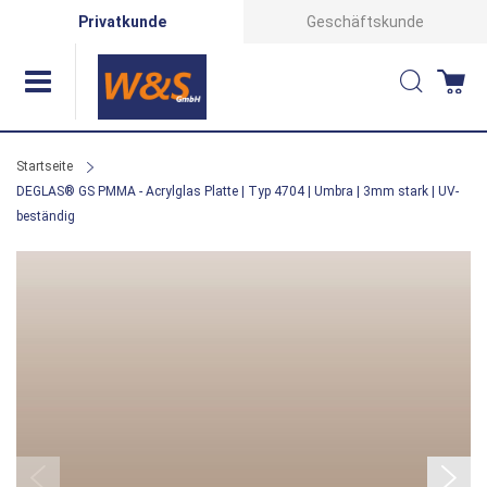
Direkt
Privatkunde
Geschäftskunde
zum
Suche
Wa
Inhalt
Startseite
DEGLAS® GS PMMA - Acrylglas Platte | Typ 4704 | Umbra | 3mm stark | UV-
beständig
Zum
Ende
der
Bildergalerie
springen