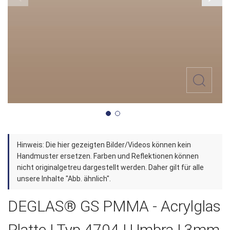
Zum
Hinweis: Die hier gezeigten Bilder/Videos können kein
Anfang
Handmuster ersetzen. Farben und Reflektionen können
der
nicht originalgetreu dargestellt werden. Daher gilt für alle
unsere Inhalte "Abb. ähnlich".
Bildergalerie
springen
DEGLAS® GS PMMA - Acrylglas
Platte | Typ 4704 | Umbra | 3mm