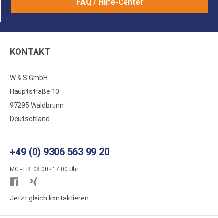
FAQ / Hilfe-Center
KONTAKT
W & S GmbH
Hauptstraße 10
97295 Waldbrunn
Deutschland
+49 (0) 9306 563 99 20
MO - FR: 08.00 - 17.00 Uhr
Besuchen
Besuchen
Sie
Sie
Jetzt gleich kontaktieren
WS
WS