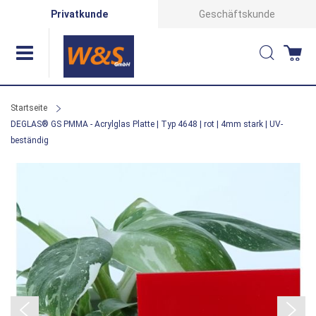
Direkt
Privatkunde
Geschäftskunde
zum
Suche
Wa
Inhalt
Startseite
DEGLAS® GS PMMA - Acrylglas Platte | Typ 4648 | rot | 4mm stark | UV-
beständig
Zum
Ende
der
Bildergalerie
springen