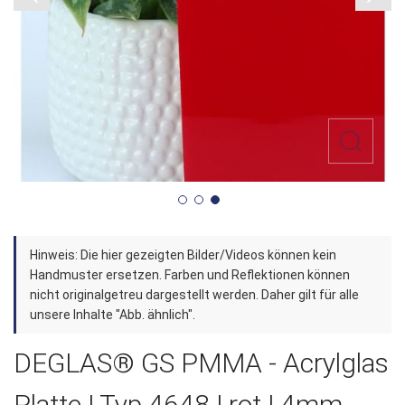
Zum
Hinweis: Die hier gezeigten Bilder/Videos können kein
Anfang
Handmuster ersetzen. Farben und Reflektionen können
der
nicht originalgetreu dargestellt werden. Daher gilt für alle
unsere Inhalte "Abb. ähnlich".
Bildergalerie
springen
DEGLAS® GS PMMA - Acrylglas
Platte | Typ 4648 | rot | 4mm