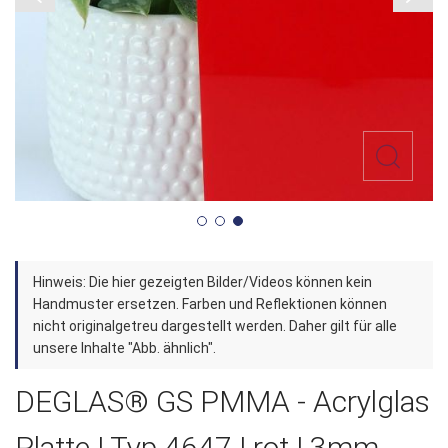
Zum
Hinweis: Die hier gezeigten Bilder/Videos können kein
Anfang
Handmuster ersetzen. Farben und Reflektionen können
der
nicht originalgetreu dargestellt werden. Daher gilt für alle
unsere Inhalte "Abb. ähnlich".
Bildergalerie
springen
DEGLAS® GS PMMA - Acrylglas
Platte | Typ 4647 | rot | 3mm