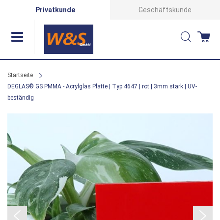
Direkt
Privatkunde
Geschäftskunde
zum
Suche
Wa
Inhalt
Startseite
DEGLAS® GS PMMA - Acrylglas Platte | Typ 4647 | rot | 3mm stark | UV-
beständig
Zum
Ende
der
Bildergalerie
springen