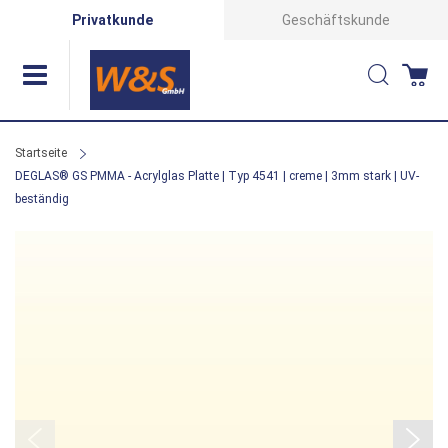
Direkt
Privatkunde
Geschäftskunde
zum
Suche
Wa
Inhalt
Startseite
DEGLAS® GS PMMA - Acrylglas Platte | Typ 4541 | creme | 3mm stark | UV-
beständig
Zum
Ende
der
Bildergalerie
springen