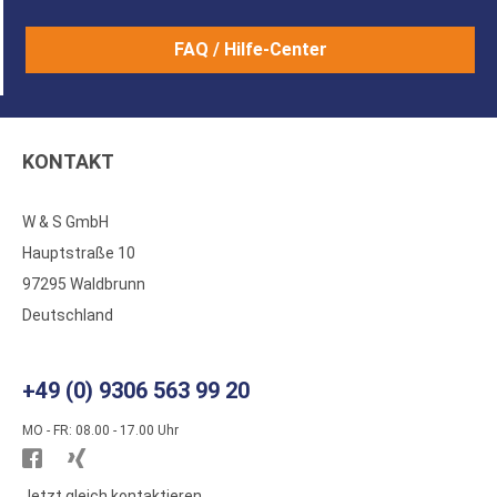
FAQ / Hilfe-Center
KONTAKT
W & S GmbH
Hauptstraße 10
97295 Waldbrunn
Deutschland
+49 (0) 9306 563 99 20
MO - FR: 08.00 - 17.00 Uhr
Besuchen
Besuchen
Sie
Sie
Jetzt gleich kontaktieren