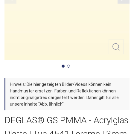
Zum
Hinweis: Die hier gezeigten Bilder/Videos können kein
Anfang
Handmuster ersetzen. Farben und Reflektionen können
der
nicht originalgetreu dargestellt werden. Daher gilt für alle
unsere Inhalte "Abb. ähnlich".
Bildergalerie
springen
DEGLAS® GS PMMA - Acrylglas
Platte | Typ 4541 | creme | 3mm