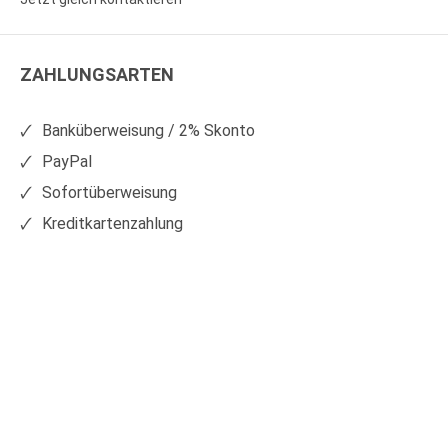
WS
WS
Kunststoffe
Kunststoffe
ZAHLUNGSARTEN
auf
auf
Facebook
Xing
Banküberweisung / 2% Skonto
PayPal
Sofortüberweisung
Kreditkartenzahlung