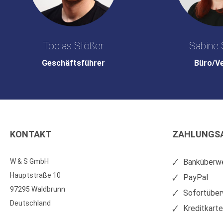
Tobias Stößer
Sabine 
Geschäftsführer
Büro/V
KONTAKT
ZAHLUNGS
W & S GmbH
Banküberwe
Hauptstraße 10
PayPal
97295 Waldbrunn
Sofortüber
Deutschland
Kreditkart