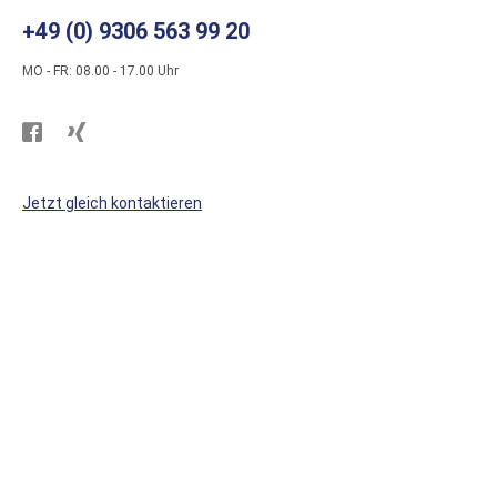
+49 (0) 9306 563 99 20
MO - FR: 08.00 - 17.00 Uhr
Besuchen
Besuchen
Sie
Sie
WS
WS
Jetzt gleich kontaktieren
Kunststoffe
Kunststoffe
auf
auf
Facebook
Xing