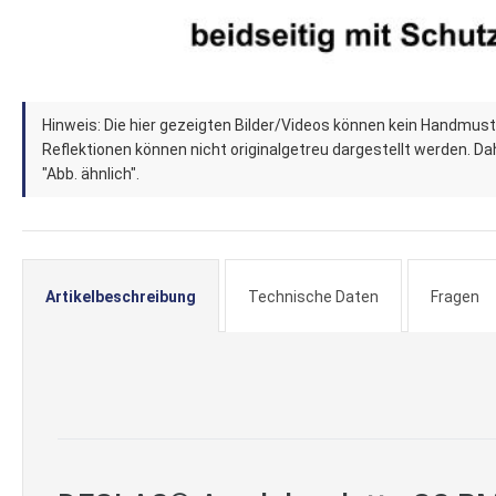
Zum
Hinweis: Die hier gezeigten Bilder/Videos können kein Handmust
Anfang
Reflektionen können nicht originalgetreu dargestellt werden. Dahe
der
"Abb. ähnlich".
Bildergalerie
springen
Artikelbeschreibung
Technische Daten
Fragen