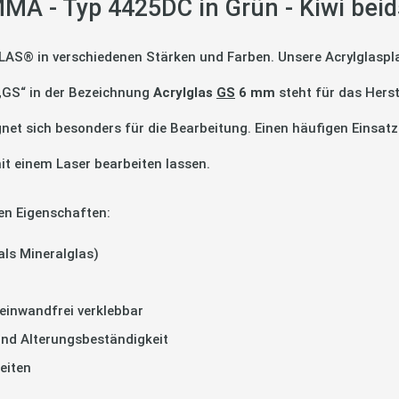
A - Typ 4425DC in Grün - Kiwi beid
LAS® in verschiedenen Stärken und Farben. Unsere Acrylglaspla
 „GS“ in der Bezeichnung
Acrylglas
GS
6 mm
steht für das Hers
gnet sich besonders für die Bearbeitung. Einen häufigen Einsatz
it einem Laser bearbeiten lassen.
en Eigenschaften:
als Mineralglas)
einwandfrei verklebbar
und Alterungsbeständigkeit
eiten