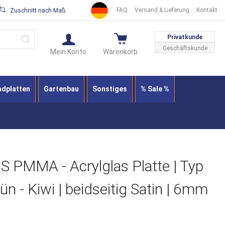
FAQ
Versand & Lieferung
Kontakt
Zuschnitt nach Maß
Suche
Privatkunde
Geschäftskunde
Mein Konto
Warenkorb
ndplatten
Gartenbau
Sonstiges
% Sale %
PMMA - Acrylglas Platte | Typ
n - Kiwi | beidseitig Satin | 6mm