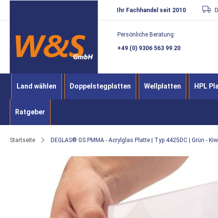
Direkt
Ihr Fachhandel seit 2010
D
zum
Persönliche Beratung:
Inhalt
+49 (0) 9306 563 99 20
Land wählen
Doppelstegplatten
Wellplatten
HPL Pl
Ratgeber
Startseite
DEGLAS® GS PMMA - Acrylglas Platte | Typ 4425DC | Grün - Kiwi 
Zum
Ende
der
Bildergalerie