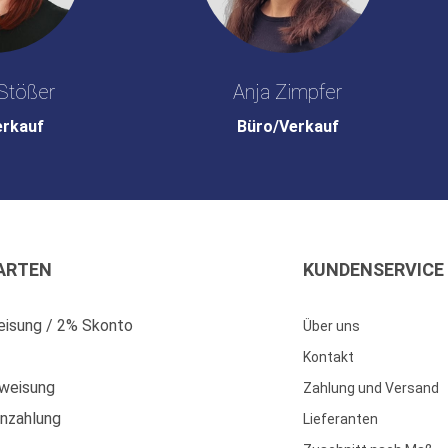
Stößer
Anja Zimpfer
erkauf
Büro/Verkauf
ARTEN
KUNDENSERVICE
isung / 2% Skonto
Über uns
Kontakt
weisung
Zahlung und Versand
enzahlung
Lieferanten