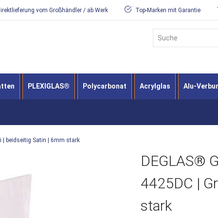
irektlieferung vom Großhändler / ab Werk
Top-Marken mit Garantie
Suche
atten
PLEXIGLAS®
Polycarbonat
Acrylglas
Alu-Verbu
| beidseitig Satin | 6mm stark
DEGLAS® GS 
4425DC | Grü
stark