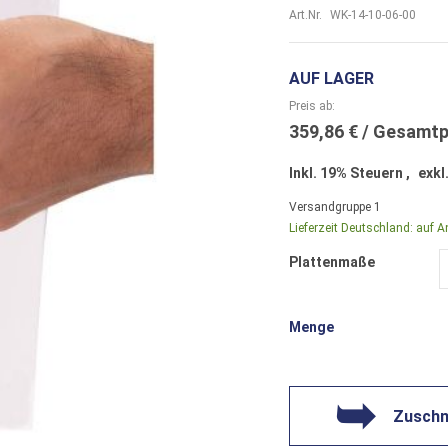
Art.Nr.
WK-14-10-06-00
AUF LAGER
Preis ab
359,86 €
Inkl. 19% Steuern
,
exkl
Versandgruppe
1
Lieferzeit Deutschland:
auf A
Plattenmaße
Menge
Zuschni