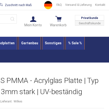
FAQ
Versand & Lieferung
Kontakt
Zuschnitt nach Maß
Suche
Privatkunde
Geschäftskunde
Mein Konto
Warenkorb
ndplatten
Gartenbau
Sonstiges
% Sale %
PMMA - Acrylglas Platte | Typ
| 3mm stark | UV-beständig
Lieferant:
Wilkes