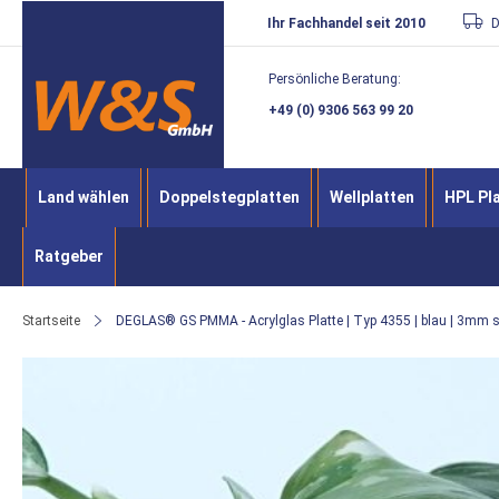
Direkt
Ihr Fachhandel seit 2010
D
zum
Persönliche Beratung:
Inhalt
+49 (0) 9306 563 99 20
Land wählen
Doppelstegplatten
Wellplatten
HPL Pl
Ratgeber
Startseite
DEGLAS® GS PMMA - Acrylglas Platte | Typ 4355 | blau | 3mm s
Zum
Ende
der
Bildergalerie