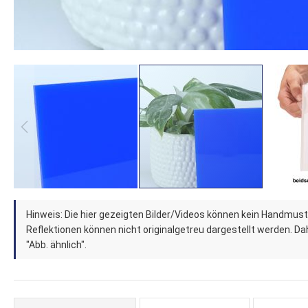
Zum
Hinweis: Die hier gezeigten Bilder/Videos können kein Handmust
Anfang
Reflektionen können nicht originalgetreu dargestellt werden. Dahe
der
"Abb. ähnlich".
Bildergalerie
springen