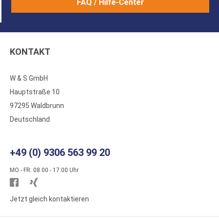
FAQ / Hilfe-Center
KONTAKT
W & S GmbH
Hauptstraße 10
97295 Waldbrunn
Deutschland
+49 (0) 9306 563 99 20
MO - FR: 08.00 - 17.00 Uhr
Besuchen
Besuchen
Sie
Sie
Jetzt gleich kontaktieren
WS
WS