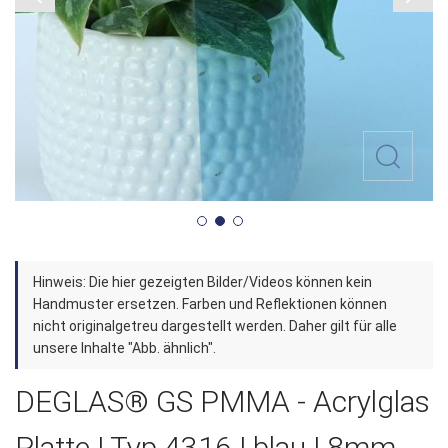
Zum
Hinweis: Die hier gezeigten Bilder/Videos können kein
Anfang
Handmuster ersetzen. Farben und Reflektionen können
der
nicht originalgetreu dargestellt werden. Daher gilt für alle
unsere Inhalte "Abb. ähnlich".
Bildergalerie
springen
DEGLAS® GS PMMA - Acrylglas
Platte | Typ 4316 | blau | 8mm