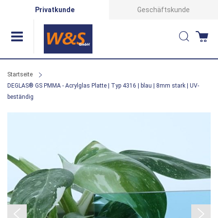
Direkt
Privatkunde
Geschäftskunde
zum
Suche
Wa
Inhalt
Startseite
DEGLAS® GS PMMA - Acrylglas Platte | Typ 4316 | blau | 8mm stark | UV-
beständig
Zum
Ende
der
Bildergalerie
springen