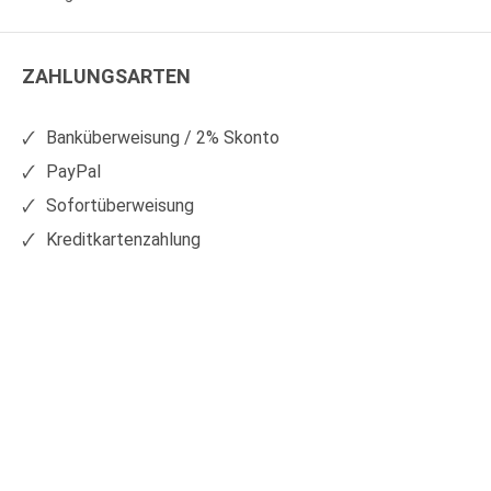
WS
WS
Kunststoffe
Kunststoffe
ZAHLUNGSARTEN
auf
auf
Facebook
Xing
Banküberweisung / 2% Skonto
PayPal
Sofortüberweisung
Kreditkartenzahlung