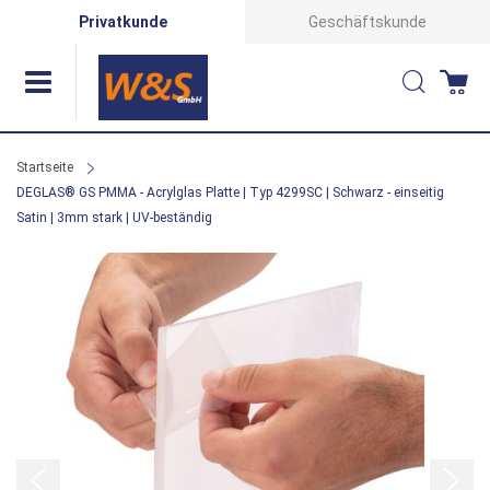
Direkt
Privatkunde
Geschäftskunde
zum
Suche
Wa
Inhalt
Startseite
DEGLAS® GS PMMA - Acrylglas Platte | Typ 4299SC | Schwarz - einseitig
Satin | 3mm stark | UV-beständig
Zum
Ende
der
Bildergalerie
springen