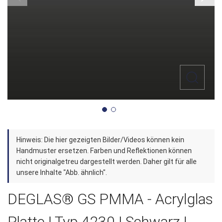
Zum
Hinweis: Die hier gezeigten Bilder/Videos können kein
Anfang
Handmuster ersetzen. Farben und Reflektionen können
der
nicht originalgetreu dargestellt werden. Daher gilt für alle
unsere Inhalte "Abb. ähnlich".
Bildergalerie
springen
DEGLAS® GS PMMA - Acrylglas
Platte | Typ 4230 | Schwarz |