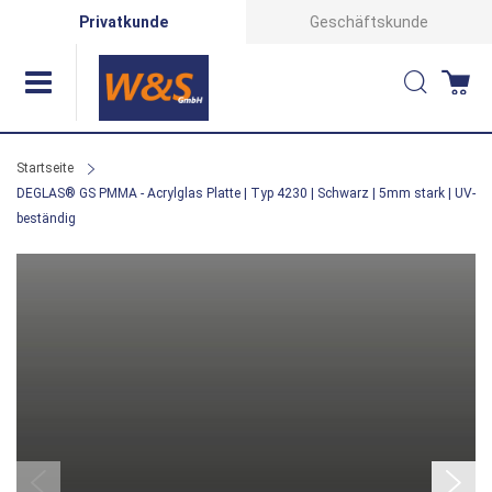
Direkt
Privatkunde
Geschäftskunde
zum
Suche
Wa
Inhalt
Startseite
DEGLAS® GS PMMA - Acrylglas Platte | Typ 4230 | Schwarz | 5mm stark | UV-
beständig
Zum
Ende
der
Bildergalerie
springen