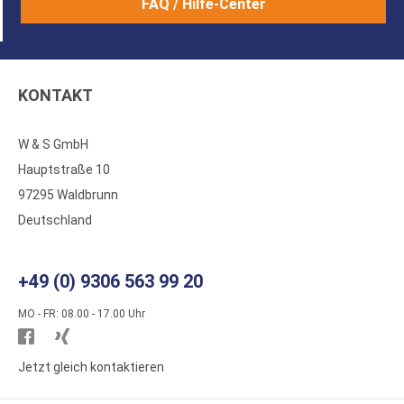
FAQ / Hilfe-Center
KONTAKT
W & S GmbH
Hauptstraße 10
97295 Waldbrunn
Deutschland
+49 (0) 9306 563 99 20
MO - FR: 08.00 - 17.00 Uhr
Besuchen
Besuchen
Sie
Sie
Jetzt gleich kontaktieren
WS
WS