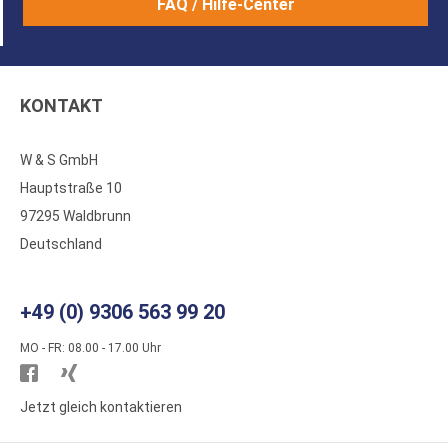
FAQ / Hilfe-Center
KONTAKT
W & S GmbH
Hauptstraße 10
97295 Waldbrunn
Deutschland
+49 (0) 9306 563 99 20
MO - FR: 08.00 - 17.00 Uhr
Besuchen
Besuchen
Sie
Sie
Jetzt gleich kontaktieren
WS
WS