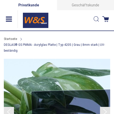
Direkt
Privatkunde
Geschäftskunde
zum
Suche
Wa
Inhalt
Startseite
DEGLAS® GS PMMA - Acrylglas Platte | Typ 4205 | Grau | 8mm stark | UV-
beständig
Zum
Ende
der
Bildergalerie
springen