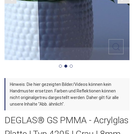
Zum
Hinweis: Die hier gezeigten Bilder/Videos können kein
Anfang
Handmuster ersetzen. Farben und Reflektionen können
der
nicht originalgetreu dargestellt werden. Daher gilt für alle
unsere Inhalte "Abb. ähnlich".
Bildergalerie
springen
DEGLAS® GS PMMA - Acrylglas
Platte | Typ 4205 | Grau | 8mm