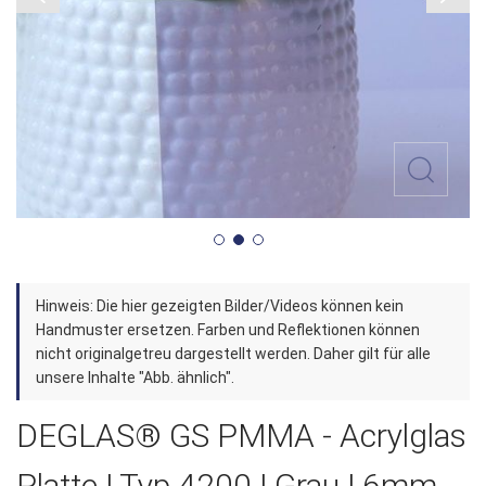
Zum
Hinweis: Die hier gezeigten Bilder/Videos können kein
Anfang
Handmuster ersetzen. Farben und Reflektionen können
der
nicht originalgetreu dargestellt werden. Daher gilt für alle
unsere Inhalte "Abb. ähnlich".
Bildergalerie
springen
DEGLAS® GS PMMA - Acrylglas
Platte | Typ 4200 | Grau | 6mm