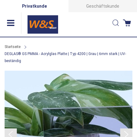
Direkt
Privatkunde
Geschäftskunde
zum
Suche
Wa
Inhalt
Startseite
DEGLAS® GS PMMA - Acrylglas Platte | Typ 4200 | Grau | 6mm stark | UV-
beständig
Zum
Ende
der
Bildergalerie
springen