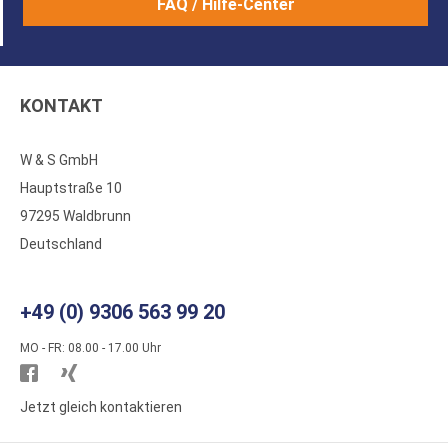
FAQ / Hilfe-Center
KONTAKT
W & S GmbH
Hauptstraße 10
97295 Waldbrunn
Deutschland
+49 (0) 9306 563 99 20
MO - FR: 08.00 - 17.00 Uhr
Besuchen
Besuchen
Sie
Sie
Jetzt gleich kontaktieren
WS
WS