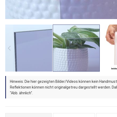
Zum
Hinweis: Die hier gezeigten Bilder/Videos können kein Handmust
Anfang
Reflektionen können nicht originalgetreu dargestellt werden. Dahe
der
"Abb. ähnlich".
Bildergalerie
springen