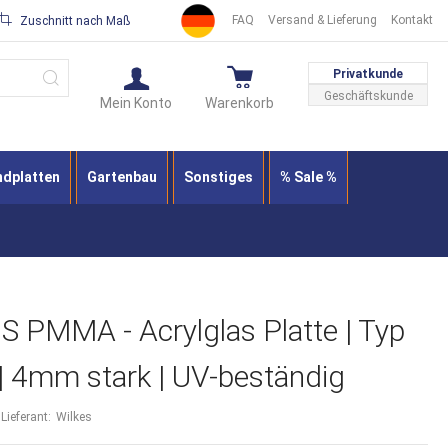
FAQ
Versand & Lieferung
Kontakt
Zuschnitt nach Maß
Suche
Privatkunde
Geschäftskunde
Mein Konto
Warenkorb
ndplatten
Gartenbau
Sonstiges
% Sale %
PMMA - Acrylglas Platte | Typ
 | 4mm stark | UV-beständig
Lieferant:
Wilkes