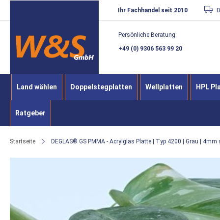
Direkt
Ihr Fachhandel seit 2010
D
zum
Persönliche Beratung:
Inhalt
+49 (0) 9306 563 99 20
Land wählen
Doppelstegplatten
Wellplatten
HPL Pl
Ratgeber
Startseite
DEGLAS® GS PMMA - Acrylglas Platte | Typ 4200 | Grau | 4mm s
Zum
Ende
der
Bildergalerie