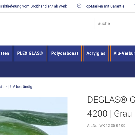
irektlieferung vom Großhändler / ab Werk
Top-Marken mit Garantie
Suche
atten
PLEXIGLAS®
Polycarbonat
Acrylglas
Alu-Verbu
tark | UV-beständig
DEGLAS® GS 
4200 | Grau
Art.Nr.
WK-12-35-04-00