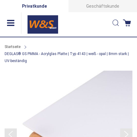
Direkt
Privatkunde
Geschäftskunde
zum
Suche
Wa
Inhalt
Startseite
DEGLAS® GS PMMA - Acrylglas Platte | Typ 4143 | weiß - opal | 8mm stark |
UV-beständig
Zum
Ende
der
Bildergalerie
springen