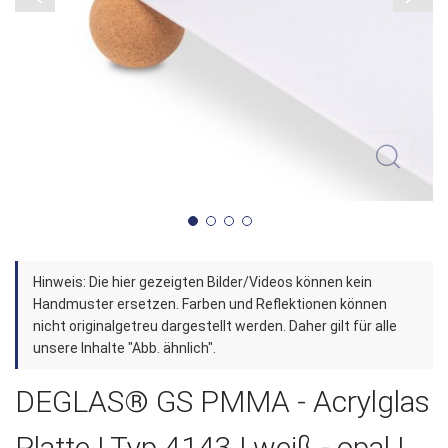
Zum
Hinweis: Die hier gezeigten Bilder/Videos können kein
Anfang
Handmuster ersetzen. Farben und Reflektionen können
der
nicht originalgetreu dargestellt werden. Daher gilt für alle
unsere Inhalte "Abb. ähnlich".
Bildergalerie
springen
DEGLAS® GS PMMA - Acrylglas
Platte | Typ 4143 | weiß - opal |