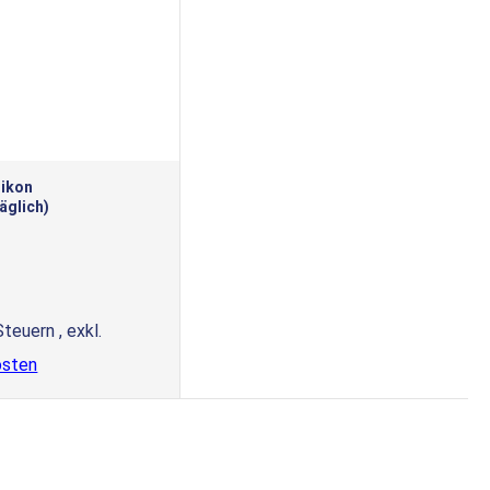
likon
äglich)
 Steuern
,
exkl.
osten