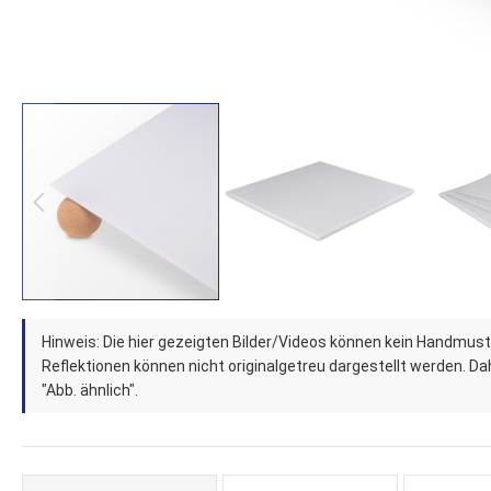
Zum
Hinweis: Die hier gezeigten Bilder/Videos können kein Handmust
Anfang
Reflektionen können nicht originalgetreu dargestellt werden. Dahe
der
"Abb. ähnlich".
Bildergalerie
springen