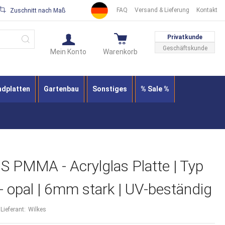
FAQ
Versand & Lieferung
Kontakt
Zuschnitt nach Maß
Suche
Privatkunde
Geschäftskunde
Mein Konto
Warenkorb
ndplatten
Gartenbau
Sonstiges
% Sale %
PMMA - Acrylglas Platte | Typ
- opal | 6mm stark | UV-beständig
Lieferant:
Wilkes