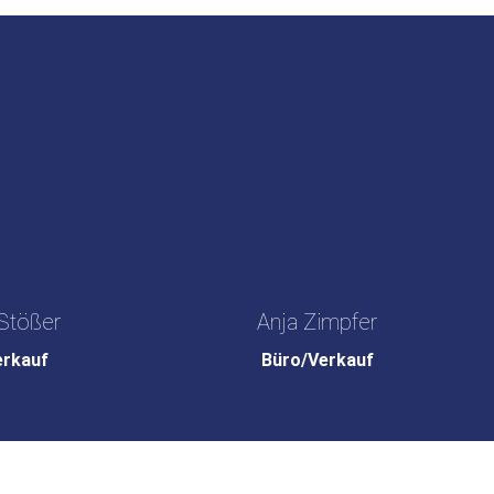
Stößer
Anja Zimpfer
erkauf
Büro/Verkauf