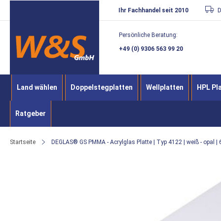
Direkt
Ihr Fachhandel seit 2010
D
zum
Persönliche Beratung:
Inhalt
+49 (0) 9306 563 99 20
Land wählen
Doppelstegplatten
Wellplatten
HPL Pl
Ratgeber
Startseite
DEGLAS® GS PMMA - Acrylglas Platte | Typ 4122 | weiß - opal |
Zum
Ende
der
Bildergalerie