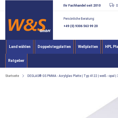
Direkt
Ihr Fachhandel seit 2010
D
zum
Persönliche Beratung:
Inhalt
+49 (0) 9306 563 99 20
Land wählen
Doppelstegplatten
Wellplatten
HPL Pl
Ratgeber
Startseite
DEGLAS® GS PMMA - Acrylglas Platte | Typ 4122 | weiß - opal |
Zum
Ende
der
Bildergalerie