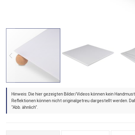
Zum
Hinweis: Die hier gezeigten Bilder/Videos können kein Handmust
Anfang
Reflektionen können nicht originalgetreu dargestellt werden. Dahe
der
"Abb. ähnlich".
Bildergalerie
springen