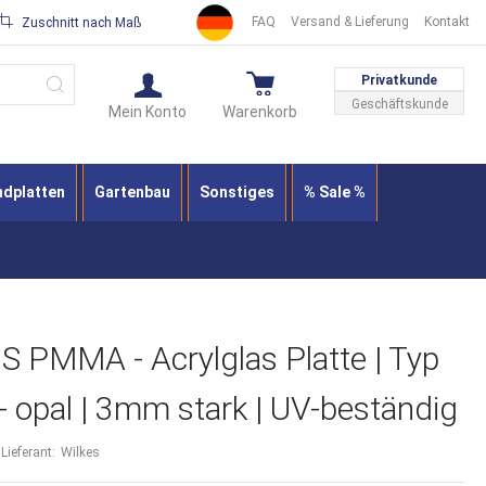
FAQ
Versand & Lieferung
Kontakt
Zuschnitt nach Maß
Suche
Privatkunde
Geschäftskunde
Mein Konto
Warenkorb
ndplatten
Gartenbau
Sonstiges
% Sale %
PMMA - Acrylglas Platte | Typ
- opal | 3mm stark | UV-beständig
Lieferant:
Wilkes