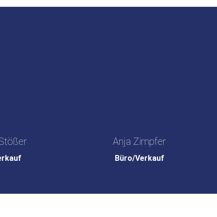
Stößer
Anja Zimpfer
erkauf
Büro/Verkauf