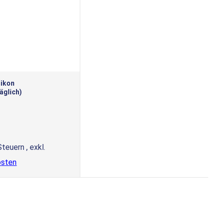
likon
äglich)
 Steuern
,
exkl.
osten