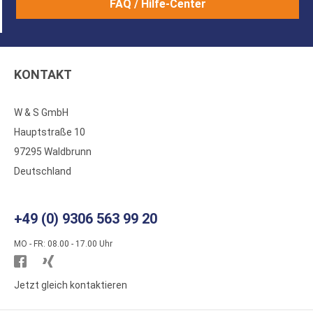
FAQ / Hilfe-Center
KONTAKT
W & S GmbH
Hauptstraße 10
97295 Waldbrunn
Deutschland
+49 (0) 9306 563 99 20
MO - FR: 08.00 - 17.00 Uhr
Besuchen
Besuchen
Sie
Sie
Jetzt gleich kontaktieren
WS
WS