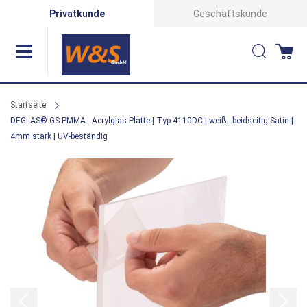
Direkt
Privatkunde
Geschäftskunde
zum
Suche
Wa
Inhalt
Startseite
DEGLAS® GS PMMA - Acrylglas Platte | Typ 4110DC | weiß - beidseitig Satin |
4mm stark | UV-beständig
Zum
Ende
der
Bildergalerie
springen