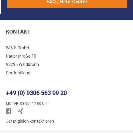
FAQ / Hilfe-Center
KONTAKT
W & S GmbH
Hauptstraße 10
97295 Waldbrunn
Deutschland
+49 (0) 9306 563 99 20
MO - FR: 08.00 - 17.00 Uhr
Besuchen
Besuchen
Sie
Sie
Jetzt gleich kontaktieren
WS
WS