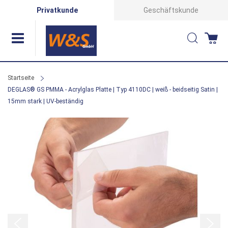
Direkt
Privatkunde
Geschäftskunde
zum
Suche
Wa
Inhalt
Startseite
DEGLAS® GS PMMA - Acrylglas Platte | Typ 4110DC | weiß - beidseitig Satin |
15mm stark | UV-beständig
Zum
Ende
der
Bildergalerie
springen