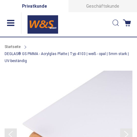
Direkt
Privatkunde
Geschäftskunde
zum
Suche
Wa
Inhalt
Startseite
DEGLAS® GS PMMA - Acrylglas Platte | Typ 4103 | weiß - opal | 5mm stark |
UV-beständig
Zum
Ende
der
Bildergalerie
springen