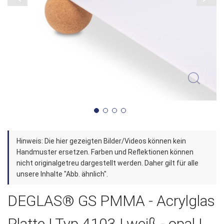
Zum
Hinweis: Die hier gezeigten Bilder/Videos können kein
Anfang
Handmuster ersetzen. Farben und Reflektionen können
der
nicht originalgetreu dargestellt werden. Daher gilt für alle
unsere Inhalte "Abb. ähnlich".
Bildergalerie
springen
DEGLAS® GS PMMA - Acrylglas
Platte | Typ 4103 | weiß - opal |