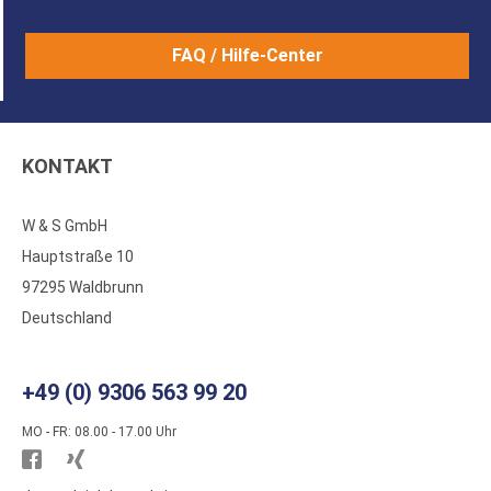
FAQ / Hilfe-Center
KONTAKT
W & S GmbH
Hauptstraße 10
97295 Waldbrunn
Deutschland
+49 (0) 9306 563 99 20
MO - FR: 08.00 - 17.00 Uhr
Besuchen
Besuchen
Sie
Sie