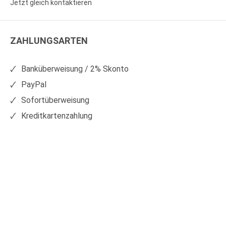
Jetzt gleich kontaktieren
WS
WS
Kunststoffe
Kunststoffe
ZAHLUNGSARTEN
auf
auf
Facebook
Xing
Banküberweisung / 2% Skonto
PayPal
Sofortüberweisung
Kreditkartenzahlung