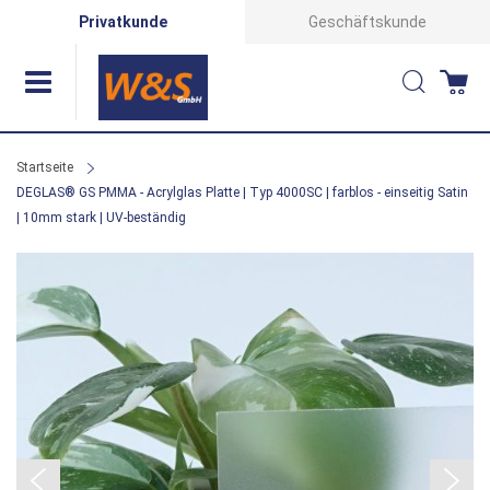
Direkt
Privatkunde
Geschäftskunde
zum
Suche
Wa
Inhalt
Startseite
DEGLAS® GS PMMA - Acrylglas Platte | Typ 4000SC | farblos - einseitig Satin
| 10mm stark | UV-beständig
Zum
Ende
der
Bildergalerie
springen