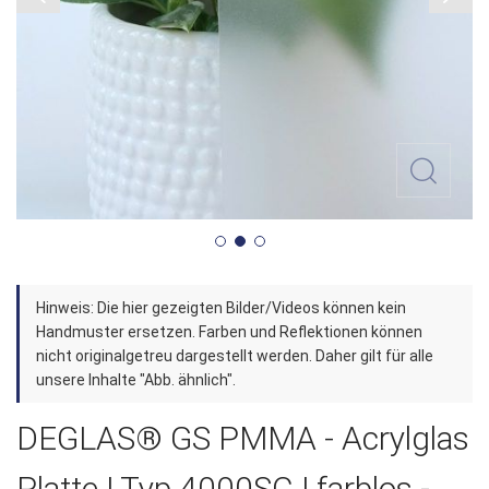
Zum
Hinweis: Die hier gezeigten Bilder/Videos können kein
Anfang
Handmuster ersetzen. Farben und Reflektionen können
der
nicht originalgetreu dargestellt werden. Daher gilt für alle
unsere Inhalte "Abb. ähnlich".
Bildergalerie
springen
DEGLAS® GS PMMA - Acrylglas
Platte | Typ 4000SC | farblos -