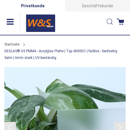
Direkt
Privatkunde
Geschäftskunde
zum
Suche
Wa
Inhalt
Startseite
DEGLAS® GS PMMA - Acrylglas Platte | Typ 4000DC | farblos - beidseitig
Satin | 6mm stark | UV-beständig
Zum
Ende
der
Bildergalerie
springen