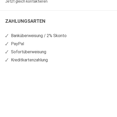
Jetzt gleich kontaktieren
WS
WS
Kunststoffe
Kunststoffe
ZAHLUNGSARTEN
auf
auf
Facebook
Xing
Banküberweisung / 2% Skonto
PayPal
Sofortüberweisung
Kreditkartenzahlung