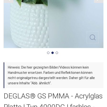
Zum
Hinweis: Die hier gezeigten Bilder/Videos können kein
Anfang
Handmuster ersetzen. Farben und Reflektionen können
der
nicht originalgetreu dargestellt werden. Daher gilt für alle
unsere Inhalte "Abb. ähnlich".
Bildergalerie
springen
DEGLAS® GS PMMA - Acrylglas
Platte | Typ 4000DC | farblos -