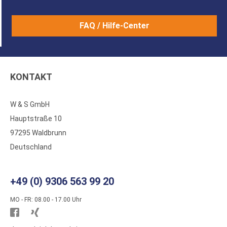
FAQ / Hilfe-Center
KONTAKT
W & S GmbH
Hauptstraße 10
97295 Waldbrunn
Deutschland
+49 (0) 9306 563 99 20
MO - FR: 08.00 - 17.00 Uhr
Besuchen
Besuchen
Sie
Sie