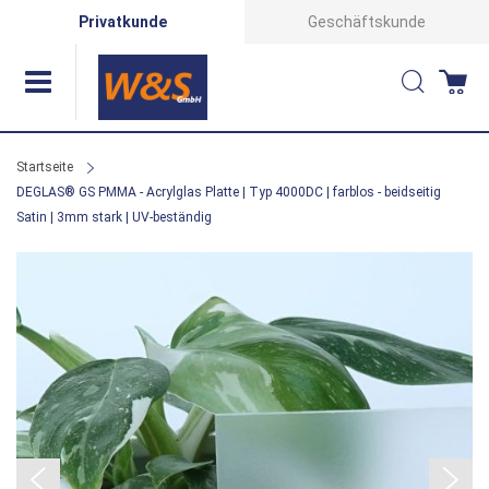
Direkt
Privatkunde
Geschäftskunde
zum
Suche
Wa
Inhalt
Startseite
DEGLAS® GS PMMA - Acrylglas Platte | Typ 4000DC | farblos - beidseitig
Satin | 3mm stark | UV-beständig
Zum
Ende
der
Bildergalerie
springen