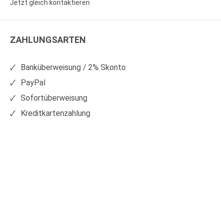
Jetzt gleich kontaktieren
WS
WS
Kunststoffe
Kunststoffe
ZAHLUNGSARTEN
auf
auf
Facebook
Xing
Banküberweisung / 2% Skonto
PayPal
Sofortüberweisung
Kreditkartenzahlung