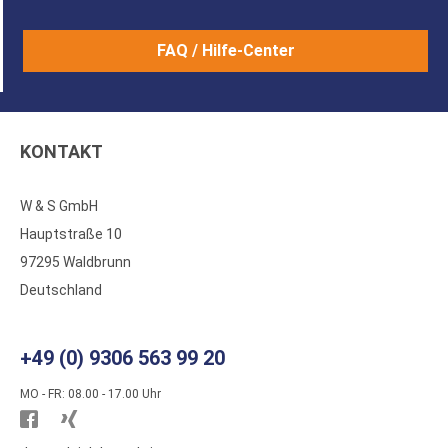
FAQ / Hilfe-Center
KONTAKT
W & S GmbH
Hauptstraße 10
97295 Waldbrunn
Deutschland
+49 (0) 9306 563 99 20
MO - FR: 08.00 - 17.00 Uhr
Besuchen
Besuchen
Sie
Sie