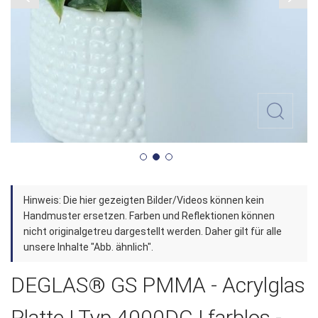
Zum
Hinweis: Die hier gezeigten Bilder/Videos können kein
Anfang
Handmuster ersetzen. Farben und Reflektionen können
der
nicht originalgetreu dargestellt werden. Daher gilt für alle
unsere Inhalte "Abb. ähnlich".
Bildergalerie
springen
DEGLAS® GS PMMA - Acrylglas
Platte | Typ 4000DC | farblos -