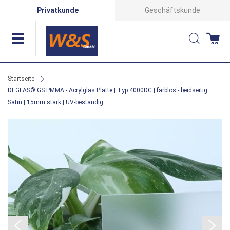
Direkt
Privatkunde
Geschäftskunde
zum
Suche
Wa
Inhalt
Startseite
DEGLAS® GS PMMA - Acrylglas Platte | Typ 4000DC | farblos - beidseitig
Satin | 15mm stark | UV-beständig
Zum
Ende
der
Bildergalerie
springen