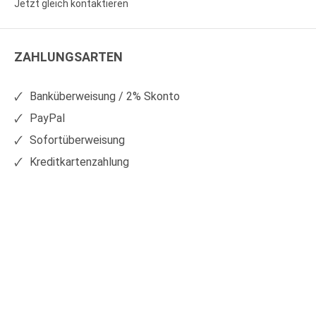
Jetzt gleich kontaktieren
WS
WS
Kunststoffe
Kunststoffe
ZAHLUNGSARTEN
auf
auf
Facebook
Xing
Banküberweisung / 2% Skonto
PayPal
Sofortüberweisung
Kreditkartenzahlung