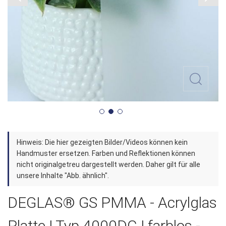
Zum
Hinweis: Die hier gezeigten Bilder/Videos können kein
Anfang
Handmuster ersetzen. Farben und Reflektionen können
der
nicht originalgetreu dargestellt werden. Daher gilt für alle
unsere Inhalte "Abb. ähnlich".
Bildergalerie
springen
DEGLAS® GS PMMA - Acrylglas
Platte | Typ 4000DC | farblos -