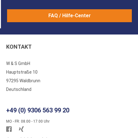
FAQ / Hilfe-Center
KONTAKT
W & S GmbH
Hauptstraße 10
97295 Waldbrunn
Deutschland
+49 (0) 9306 563 99 20
MO - FR: 08.00 - 17.00 Uhr
Besuchen
Besuchen
Sie
Sie