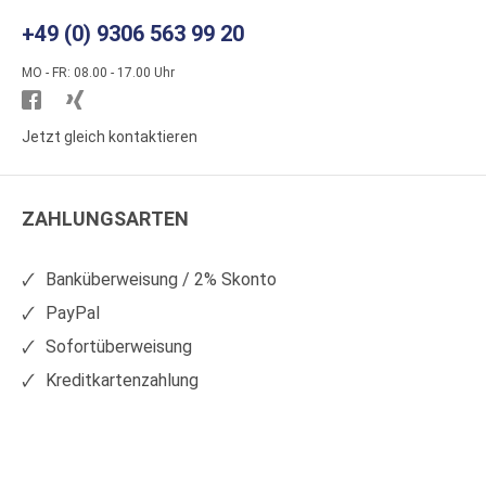
+49 (0) 9306 563 99 20
MO - FR: 08.00 - 17.00 Uhr
Besuchen
Besuchen
Sie
Sie
Jetzt gleich kontaktieren
WS
WS
Kunststoffe
Kunststoffe
ZAHLUNGSARTEN
auf
auf
Facebook
Xing
Banküberweisung / 2% Skonto
PayPal
Sofortüberweisung
Kreditkartenzahlung