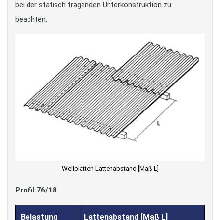
bei der statisch tragenden Unterkonstruktion zu
beachten.
Wellplatten Lattenabstand [Maß L]
Profil 76/18
Belastung
Lattenabstand [Maß L]