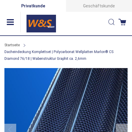
Direkt
Privatkunde
Geschäftskunde
zum
Suche
Wa
Inhalt
Startseite
Dacheindeckung Komplettset | Polycarbonat Wellplatten Marlon® CS
Diamond 76/18 | Wabenstruktur Graphit ca. 2,6mm
Zum
Ende
der
Bildergalerie
springen