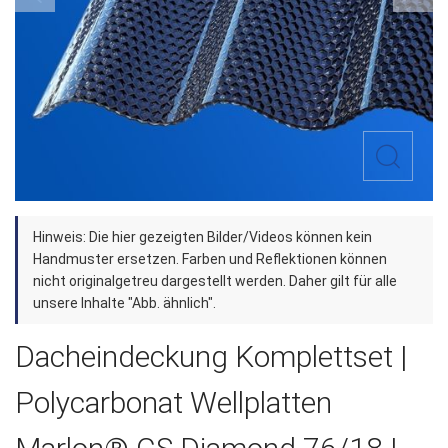
Zum
Hinweis: Die hier gezeigten Bilder/Videos können kein
Anfang
Handmuster ersetzen. Farben und Reflektionen können
der
nicht originalgetreu dargestellt werden. Daher gilt für alle
unsere Inhalte "Abb. ähnlich".
Bildergalerie
springen
Dacheindeckung Komplettset |
Polycarbonat Wellplatten