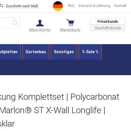
FAQ
Versand & Lieferung
Kontakt
Zuschnitt nach Maß
Suche
Privatkunde
Geschäftskunde
Mein Konto
Warenkorb
ndplatten
Gartenbau
Sonstiges
% Sale %
ung Komplettset | Polycarbonat
Marlon® ST X-Wall Longlife |
klar