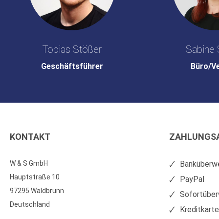
Tobias Stößer
Sabine 
Geschäftsführer
Büro/V
KONTAKT
ZAHLUNGS
W & S GmbH
Banküberwe
Hauptstraße 10
PayPal
97295 Waldbrunn
Sofortüber
Deutschland
Kreditkart