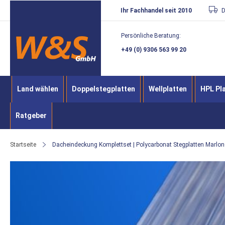
Direkt
Ihr Fachhandel seit 2010
D
zum
Persönliche Beratung:
Inhalt
+49 (0) 9306 563 99 20
Land wählen
Doppelstegplatten
Wellplatten
HPL Pl
Ratgeber
Startseite
Dacheindeckung Komplettset | Polycarbonat Stegplatten Marlon
Zum
Ende
der
Bildergalerie