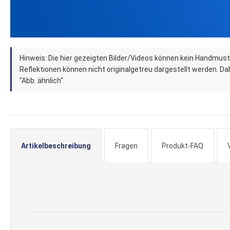
Zum
Hinweis: Die hier gezeigten Bilder/Videos können kein Handmust
Anfang
Reflektionen können nicht originalgetreu dargestellt werden. Dahe
der
"Abb. ähnlich".
Bildergalerie
springen
Artikelbeschreibung
Fragen
Produkt-FAQ