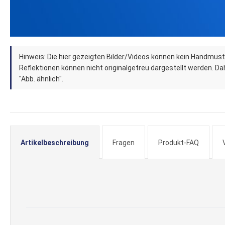
Zum
Hinweis: Die hier gezeigten Bilder/Videos können kein Handmust
Anfang
Reflektionen können nicht originalgetreu dargestellt werden. Dahe
der
"Abb. ähnlich".
Bildergalerie
springen
Artikelbeschreibung
Fragen
Produkt-FAQ