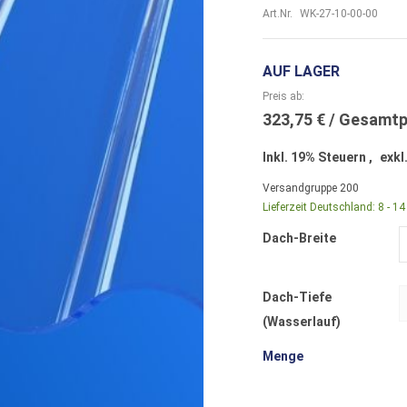
Art.Nr.
WK-27-10-00-00
AUF LAGER
Preis ab
323,75 €
Inkl. 19% Steuern
,
exkl
Versandgruppe
200
Lieferzeit Deutschland:
8 - 1
Dach-Breite
Dach-Tiefe
(Wasserlauf)
Menge