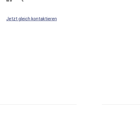
Sie
Sie
WS
WS
Jetzt gleich kontaktieren
Kunststoffe
Kunststoffe
auf
auf
Facebook
Xing
* alle Preise inkl. MwSt., zzgl. Versand.
S