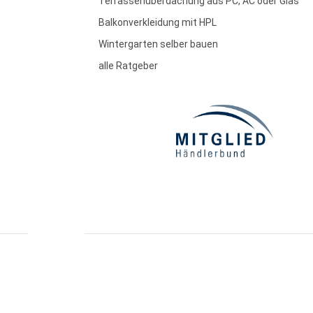
Terrassenüberdachung aus PC, AC oder Glas
Balkonverkleidung mit HPL
Wintergarten selber bauen
alle Ratgeber
essum