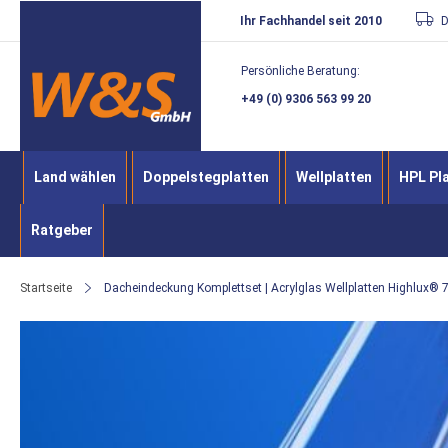
Direkt
Ihr Fachhandel seit 2010
D
zum
Persönliche Beratung:
Inhalt
+49 (0) 9306 563 99 20
Land wählen
Doppelstegplatten
Wellplatten
HPL Pl
Ratgeber
Startseite
Dacheindeckung Komplettset | Acrylglas Wellplatten Highlux® 7
Zum
Ende
der
Bildergalerie