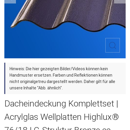
Zum
Hinweis: Die hier gezeigten Bilder/Videos können kein
Anfang
Handmuster ersetzen. Farben und Reflektionen können
der
nicht originalgetreu dargestellt werden. Daher gilt für alle
unsere Inhalte "Abb. ähnlich".
Bildergalerie
springen
Dacheindeckung Komplettset |
Acrylglas Wellplatten Highlux®