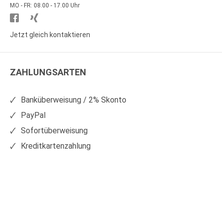
MO - FR: 08.00 - 17.00 Uhr
Besuchen
Besuchen
Sie
Sie
Jetzt gleich kontaktieren
WS
WS
Kunststoffe
Kunststoffe
ZAHLUNGSARTEN
auf
auf
Facebook
Xing
Banküberweisung / 2% Skonto
PayPal
Sofortüberweisung
Kreditkartenzahlung