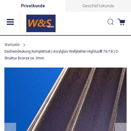
Direkt
Privatkunde
Geschäftskunde
zum
Suche
Wa
Inhalt
Startseite
Dacheindeckung Komplettset | Acrylglas Wellplatten Highlux® 76/18 | C-
Struktur Bronze ca. 3mm
Zum
Ende
der
Bildergalerie
springen