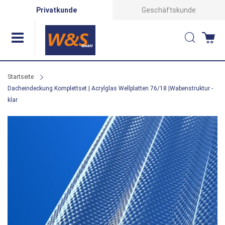
Direkt
Privatkunde
Geschäftskunde
zum
Suche
Wa
Inhalt
Startseite
Dacheindeckung Komplettset | Acrylglas Wellplatten 76/18 |Wabenstruktur -
klar
Zum
Ende
der
Bildergalerie
springen