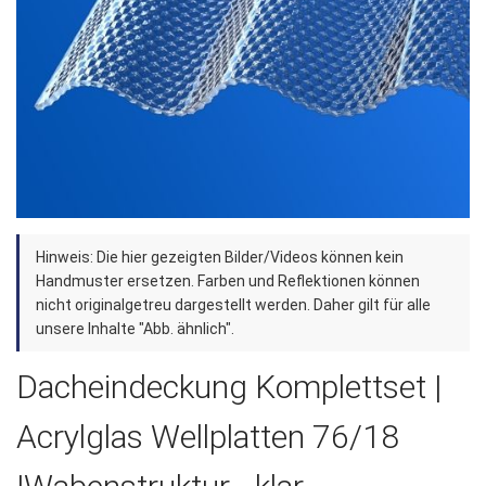
Zum
Hinweis: Die hier gezeigten Bilder/Videos können kein
Anfang
Handmuster ersetzen. Farben und Reflektionen können
der
nicht originalgetreu dargestellt werden. Daher gilt für alle
unsere Inhalte "Abb. ähnlich".
Bildergalerie
springen
Dacheindeckung Komplettset |
Acrylglas Wellplatten 76/18