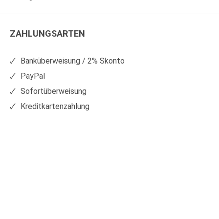
WS
WS
Kunststoffe
Kunststoffe
ZAHLUNGSARTEN
auf
auf
Facebook
Xing
Banküberweisung / 2% Skonto
PayPal
Sofortüberweisung
Kreditkartenzahlung