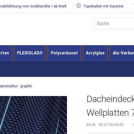
irektlieferung vom Großhändler / ab Werk
Top-Marken mit Garantie
Suche
atten
PLEXIGLAS®
Polycarbonat
Acrylglas
Alu-Verbu
enstruktur - graphit
Dacheindeck
Wellplatten 
Art.Nr.
SC-27-06-00-00