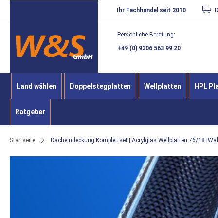
Direkt
Ihr Fachhandel seit 2010
D
zum
Persönliche Beratung:
Inhalt
+49 (0) 9306 563 99 20
Land wählen
Doppelstegplatten
Wellplatten
HPL Pl
Ratgeber
Startseite
Dacheindeckung Komplettset | Acrylglas Wellplatten 76/18 |Wab
Zum
Ende
der
Bildergalerie