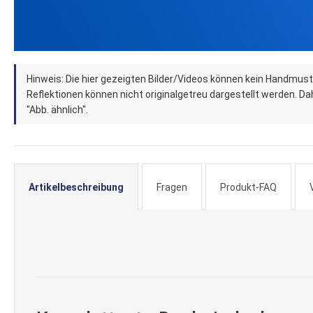
Zum
Hinweis: Die hier gezeigten Bilder/Videos können kein Handmust
Anfang
Reflektionen können nicht originalgetreu dargestellt werden. Dahe
der
"Abb. ähnlich".
Bildergalerie
springen
Artikelbeschreibung
Fragen
Produkt-FAQ