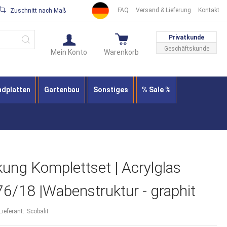
FAQ
Versand & Lieferung
Kontakt
Zuschnitt nach Maß
Suche
Privatkunde
Geschäftskunde
Mein Konto
Warenkorb
ndplatten
Gartenbau
Sonstiges
% Sale %
ung Komplettset | Acrylglas
76/18 |Wabenstruktur - graphit
Lieferant:
Scobalit