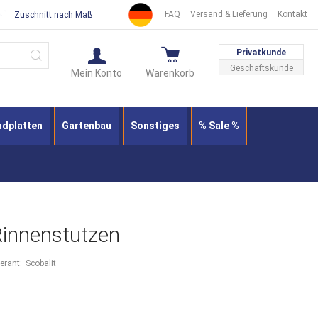
FAQ
Versand & Lieferung
Kontakt
Zuschnitt nach Maß
Suche
Privatkunde
Geschäftskunde
Mein Konto
Warenkorb
ndplatten
Gartenbau
Sonstiges
% Sale %
innenstutzen
ferant:
Scobalit