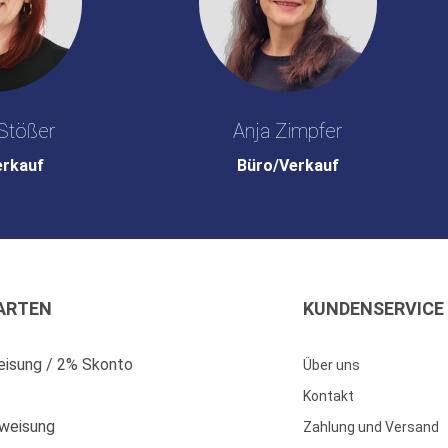
Stößer
Anja Zimpfer
erkauf
Büro/Verkauf
ARTEN
KUNDENSERVICE
isung / 2% Skonto
Über uns
Kontakt
weisung
Zahlung und Versand