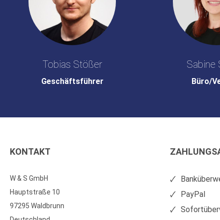
Tobias Stößer
Sabine 
Geschäftsführer
Büro/V
KONTAKT
ZAHLUNGS
W & S GmbH
Banküberwe
Hauptstraße 10
PayPal
97295 Waldbrunn
Sofortüber
Deutschland