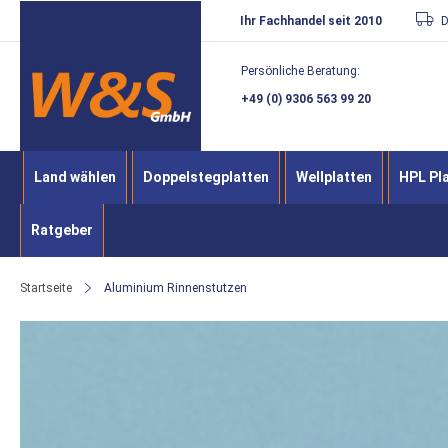
Direkt
Ihr Fachhandel seit 2010
D
zum
Persönliche Beratung:
Inhalt
+49 (0) 9306 563 99 20
Land wählen
Doppelstegplatten
Wellplatten
HPL Pl
Ratgeber
Startseite
Aluminium Rinnenstutzen
Zum
Ende
der
Bildergalerie