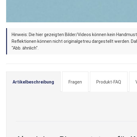
Zum
Hinweis: Die hier gezeigten Bilder/Videos können kein Handmust
Anfang
Reflektionen können nicht originalgetreu dargestellt werden. Dahe
der
"Abb. ähnlich".
Bildergalerie
springen
Artikelbeschreibung
Fragen
Produkt-FAQ