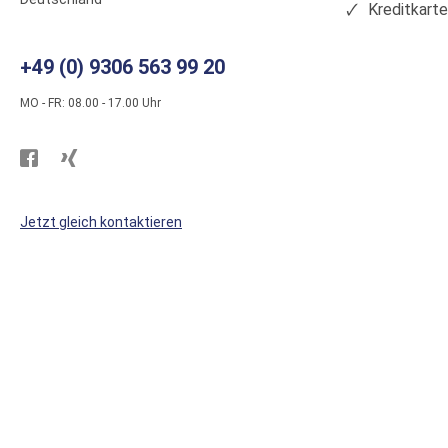
Kreditkart
+49 (0) 9306 563 99 20
MO - FR: 08.00 - 17.00 Uhr
Besuchen
Besuchen
Sie
Sie
WS
WS
Jetzt gleich kontaktieren
Kunststoffe
Kunststoffe
auf
auf
Facebook
Xing