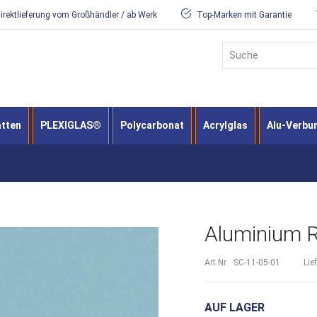
irektlieferung vom Großhändler / ab Werk
Top-Marken mit Garantie
Suche
atten
PLEXIGLAS®
Polycarbonat
Acrylglas
Alu-Verbu
Aluminium R
Art.Nr.
SC-11-05-01
Lie
AUF LAGER