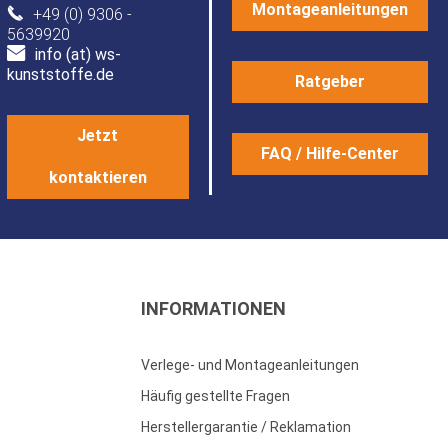
Montageanleitungen
+49 (0) 9306 -
5639920
info (at) ws-
kunststoffe.de
Ratgeber
Jetzt
FAQ / Hilfe-Center
kontaktieren
INFORMATIONEN
Verlege- und Montageanleitungen
Häufig gestellte Fragen
Herstellergarantie / Reklamation