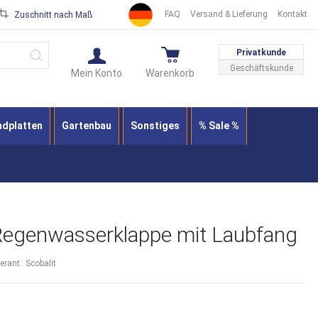
FAQ
Versand & Lieferung
Kontakt
Zuschnitt nach Maß
Suche
Privatkunde
Geschäftskunde
Mein Konto
Warenkorb
ndplatten
Gartenbau
Sonstiges
% Sale %
Regenwasserklappe mit Laubfang
ferant:
Scobalit