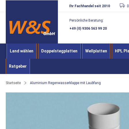
Direkt
Ihr Fachhandel seit 2010
D
zum
Persönliche Beratung:
Inhalt
+49 (0) 9306 563 99 20
Land wählen
Doppelstegplatten
Wellplatten
HPL Pl
Ratgeber
Startseite
Aluminium Regenwasserklappe mit Laubfang
Zum
Ende
der
Bildergalerie