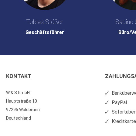
Tobias Stößer
Sabine 
Geschäftsführer
Büro/V
KONTAKT
ZAHLUNGS
W & S GmbH
Banküberwe
Hauptstraße 10
PayPal
97295 Waldbrunn
Sofortüber
Deutschland
Kreditkart