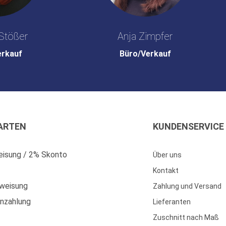
Stößer
Anja Zimpfer
erkauf
Büro/Verkauf
ARTEN
KUNDENSERVICE
isung / 2% Skonto
Über uns
Kontakt
weisung
Zahlung und Versand
enzahlung
Lieferanten
Zuschnitt nach Maß