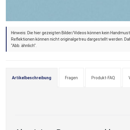
Zum
Hinweis: Die hier gezeigten Bilder/Videos können kein Handmust
Anfang
Reflektionen können nicht originalgetreu dargestellt werden. Dahe
der
"Abb. ähnlich".
Bildergalerie
springen
Artikelbeschreibung
Fragen
Produkt-FAQ